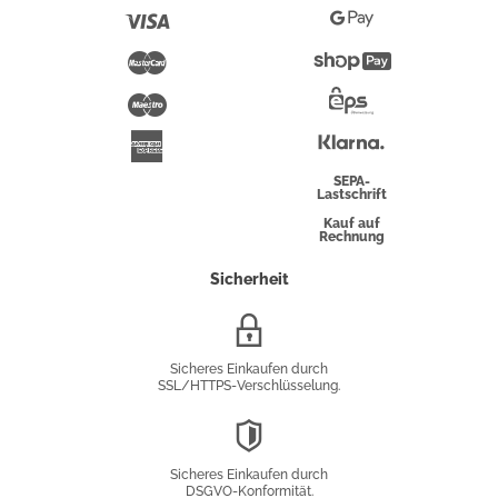
Pay
Visa
Google
Pay
Mastercard
Shopify
Pay
Maestro
Eps-
Überweisung
Klarna
American
Express
SEPA-
Lastschrift
Kauf auf
Rechnung
Sicherheit
SSL/HTTPS-
Verschlüsselung
Sicheres Einkaufen durch
SSL/HTTPS-Verschlüsselung.
DSGVO-
Konformität
Sicheres Einkaufen durch
DSGVO-Konformität.