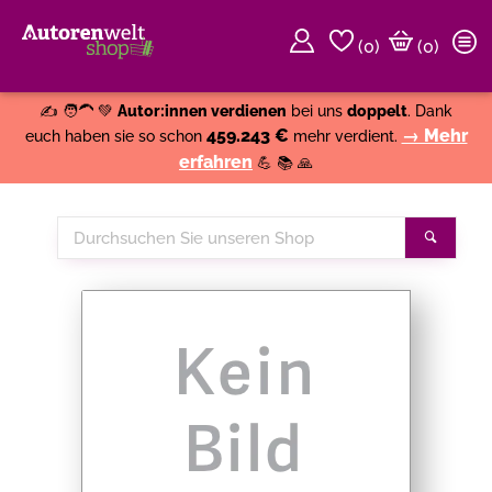
(
0
)
(0)
Weiter einkaufen
Close
✍️ 🧑‍🦱 💚
Autor:innen verdienen
bei uns
doppelt
. Dank
459.243 €
→ Mehr
euch haben sie so schon
mehr verdient.
erfahren
💪 📚 🙏
Durchsuchen
Suche
Sie
unseren
Shop