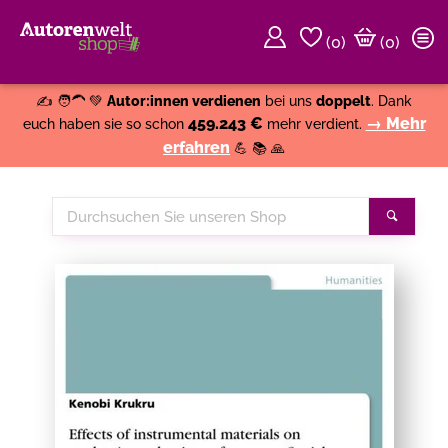
(
0
)
(0)
Weiter einkaufen
Close
✍️ 🧑‍🦱 💚
Autor:innen verdienen
bei uns
doppelt
. Dank
459.243 €
→ Mehr
euch haben sie so schon
mehr verdient.
erfahren
💪 📚 🙏
Durchsuchen
Suche
Sie
unseren
Shop