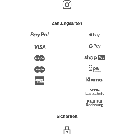
Zahlungsarten
Paypal
Apple
Pay
Visa
Google
Pay
Mastercard
Shopify
Pay
Maestro
Eps-
Überweisung
Klarna
American
Express
SEPA-
Lastschrift
Kauf auf
Rechnung
Sicherheit
SSL/HTTPS-