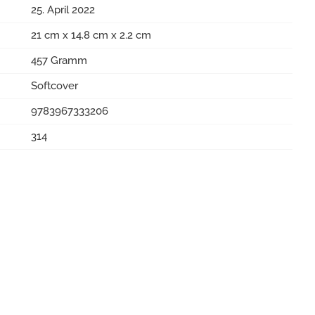
25. April 2022
21 cm x 14.8 cm x 2.2 cm
457 Gramm
Softcover
9783967333206
314