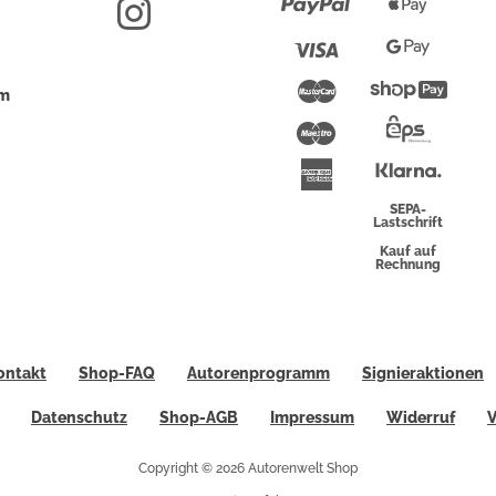
Paypal
Apple
Pay
Visa
Google
Pay
Mastercard
Shopi
um
Pay
Maestro
Eps-
Überwei
Klarna
American
Express
SEPA-
Lastschrift
Kauf auf
Rechnung
ontakt
Shop-FAQ
Autorenprogramm
Signieraktionen
Datenschutz
Shop-AGB
Impressum
Widerruf
V
Copyright © 2026 Autorenwelt Shop