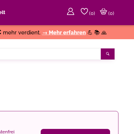
lt
(
0
)
(0)
€
mehr verdient.
→ Mehr erfahren
💪 📚 🙏
Suchen
tenfrei