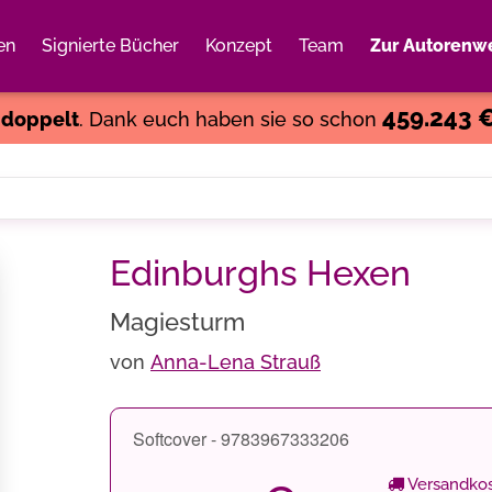
en
Signierte Bücher
Konzept
Team
Zur Autorenwe
Weiter einkaufen
Close
459.243 
s
doppelt
. Dank euch haben sie so schon
Edinburghs Hexen
Magiesturm
von
Anna-Lena Strauß
Softcover - 9783967333206
Versandkos