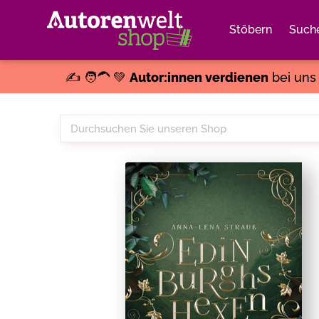
Stöbern
Such
✍️ 🧑‍🦱 💚
Autor:innen verdienen
bei un
Durchsuchen
Sie
unseren
Shop