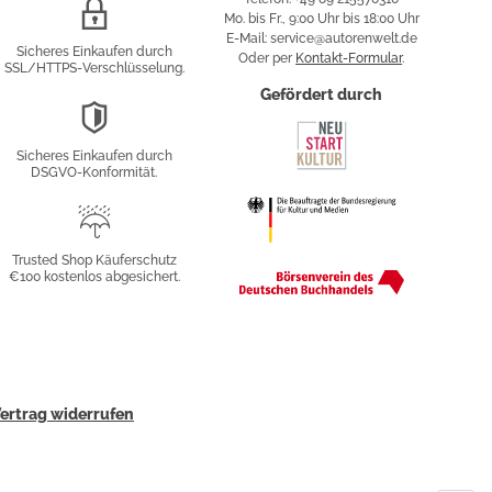
SSL/HTTPS-
Mo. bis Fr., 9:00 Uhr bis 18:00 Uhr
Verschlüsselung
E-Mail: service@autorenwelt.de
Sicheres Einkaufen durch
Oder per
Kontakt-Formular
.
SSL/HTTPS-Verschlüsselung.
fy
Gefördert durch
DSGVO-
Konformität
Sicheres Einkaufen durch
sung
DSGVO-Konformität.
Trusted
Shop
Trusted Shop Käuferschutz
€100 kostenlos abgesichert.
Käuferschutz
ertrag widerrufen