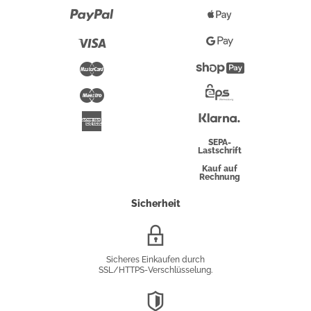
Paypal
Apple
Pay
Visa
Google
Pay
Mastercard
Shopify
Pay
Maestro
Eps-
Überweisung
Klarna
American
Express
SEPA-
Lastschrift
Kauf auf
Rechnung
Sicherheit
SSL/HTTPS-
Verschlüsselung
Sicheres Einkaufen durch
SSL/HTTPS-Verschlüsselung.
DSGVO-