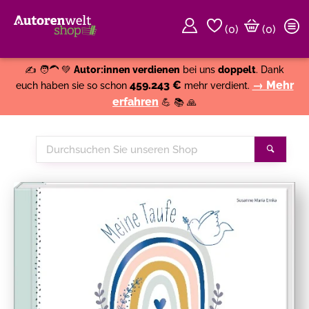
(
0
)
(0)
Weiter einkaufen
Close
✍️ 🧑‍🦱 💚
Autor:innen verdienen
bei uns
doppelt
. Dank
459.243 €
→ Mehr
euch haben sie so schon
mehr verdient.
erfahren
💪 📚 🙏
Durchsuchen
Suche
Sie
unseren
Shop