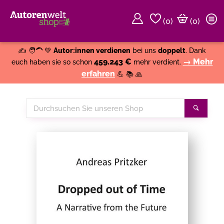
(
0
)
(0)
Weiter einkaufen
Close
✍️ 🧑‍🦱 💚
Autor:innen verdienen
bei uns
doppelt
. Dank
459.243 €
→ Mehr
euch haben sie so schon
mehr verdient.
erfahren
💪 📚 🙏
Durchsuchen
Suche
Sie
unseren
Shop