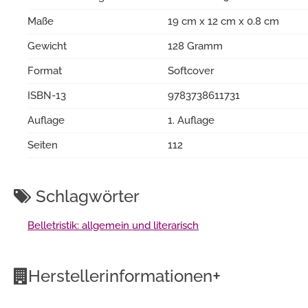
Maße
19 cm x 12 cm x 0.8 cm
Gewicht
128 Gramm
Format
Softcover
ISBN-13
9783738611731
Auflage
1. Auflage
Seiten
112
Schlagwörter
Belletristik: allgemein und literarisch
+
Herstellerinformationen