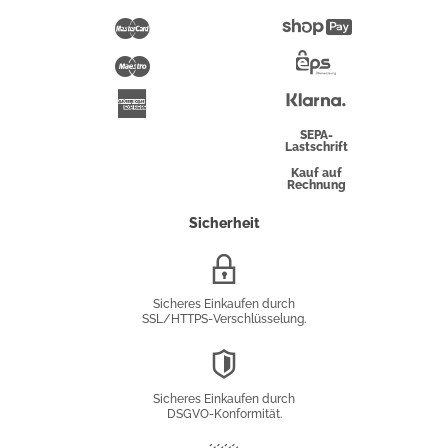
Pay
Mastercard
Shopify
Pay
Maestro
Eps-
Überweisung
Klarna
American
Express
SEPA-
Lastschrift
Kauf auf
Rechnung
Sicherheit
SSL/HTTPS-
Verschlüsselung
Sicheres Einkaufen durch
SSL/HTTPS-Verschlüsselung.
DSGVO-
Konformität
Sicheres Einkaufen durch
DSGVO-Konformität.