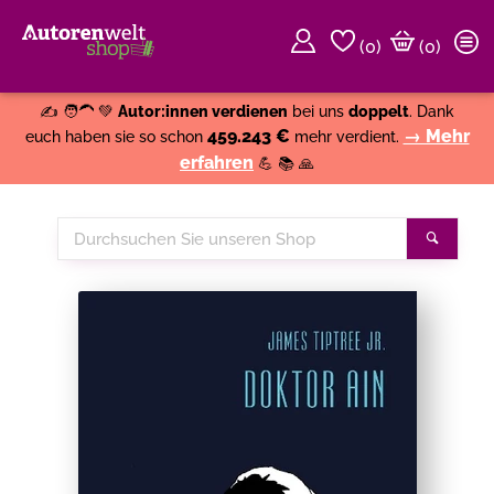
(
0
)
(0)
Weiter einkaufen
Close
✍️ 🧑‍🦱 💚
Autor:innen verdienen
bei uns
doppelt
. Dank
459.243 €
→ Mehr
euch haben sie so schon
mehr verdient.
erfahren
💪 📚 🙏
Durchsuchen
Suche
Sie
unseren
Shop