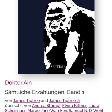
Doktor Ain
Sämtliche Erzählungen, Band 1
von
James Tiptree
und
James Tiptree Jr
übersetzt von
Andrea Stumpf
,
Elvira Bittner
,
Laura
Scheifinger
,
Margo Jane Warnken
,
Samuel N. D. Wohl