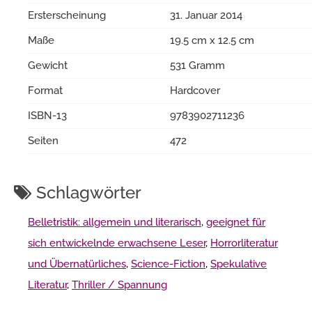
Ersterscheinung
31. Januar 2014
Maße
19.5 cm x 12.5 cm
Gewicht
531 Gramm
Format
Hardcover
ISBN-13
9783902711236
Seiten
472
Schlagwörter
Belletristik: allgemein und literarisch
,
geeignet für
sich entwickelnde erwachsene Leser
,
Horrorliteratur
und Übernatürliches
,
Science-Fiction
,
Spekulative
Literatur
,
Thriller / Spannung