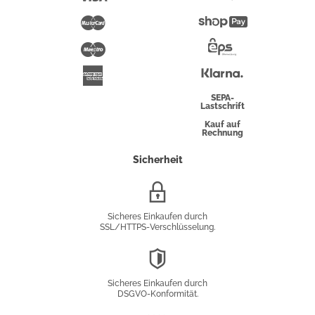
Pay
Mastercard
Shopify
Pay
Maestro
Eps-
Überweisung
Klarna
American
Express
SEPA-
Lastschrift
Kauf auf
Rechnung
Sicherheit
SSL/HTTPS-
Verschlüsselung
Sicheres Einkaufen durch
SSL/HTTPS-Verschlüsselung.
DSGVO-
Konformität
Sicheres Einkaufen durch
DSGVO-Konformität.