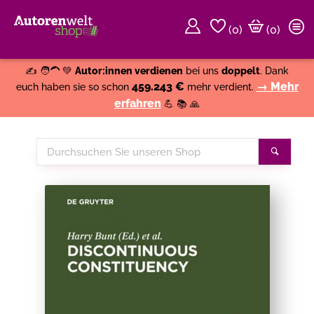
(
0
)
(0)
Weiter einkaufen
Close
✍️ 🧑‍🦱 💚
Autor:innen verdienen
bei uns
doppelt
. Dank
459.243 €
→ Mehr
euch haben sie so schon
mehr verdient.
erfahren
💪 📚 🙏
Durchsuchen
Suche
Sie
unseren
Shop