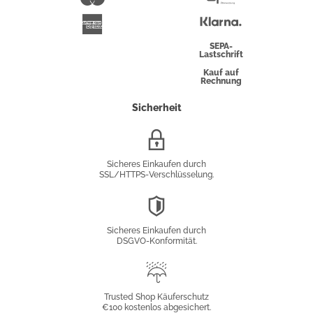
Überweisung
Klarna
American
Express
SEPA-
Lastschrift
Kauf auf
Rechnung
Sicherheit
SSL/HTTPS-
Verschlüsselung
Sicheres Einkaufen durch
SSL/HTTPS-Verschlüsselung.
DSGVO-
Konformität
Sicheres Einkaufen durch
DSGVO-Konformität.
Trusted
Shop
Trusted Shop Käuferschutz
€100 kostenlos abgesichert.
Käuferschutz