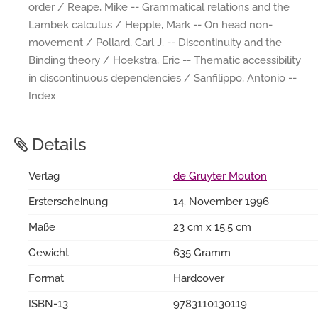
order / Reape, Mike -- Grammatical relations and the
Lambek calculus / Hepple, Mark -- On head non-
movement / Pollard, Carl J. -- Discontinuity and the
Binding theory / Hoekstra, Eric -- Thematic accessibility
in discontinuous dependencies / Sanfilippo, Antonio --
Index
Details
Verlag
de Gruyter Mouton
Ersterscheinung
14. November 1996
Maße
23 cm x 15.5 cm
Gewicht
635 Gramm
Format
Hardcover
ISBN-13
9783110130119