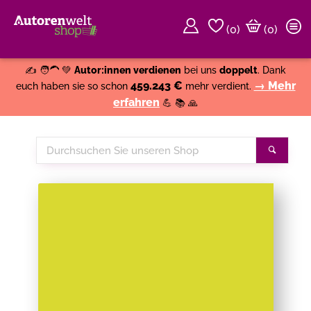
(
0
)
(0)
Weiter einkaufen
Close
✍️ 🧑‍🦱 💚
Autor:innen verdienen
bei uns
doppelt
. Dank
459.243 €
→ Mehr
euch haben sie so schon
mehr verdient.
erfahren
💪 📚 🙏
Durchsuchen
Suche
Sie
unseren
Shop