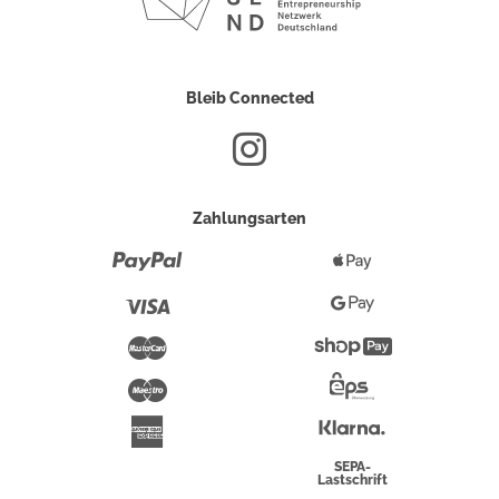
Bleib Connected
Zahlungsarten
Paypal
Apple
Pay
Visa
Google
Pay
Mastercard
Shopify
Pay
Maestro
Eps-
Überweisung
Klarna
American
Express
SEPA-
Lastschrift