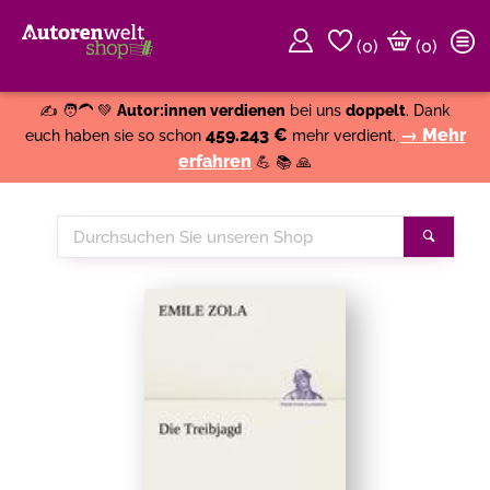
(
0
)
(0)
Weiter einkaufen
Close
✍️ 🧑‍🦱 💚
Autor:innen verdienen
bei uns
doppelt
. Dank
459.243 €
→ Mehr
euch haben sie so schon
mehr verdient.
erfahren
💪 📚 🙏
Durchsuchen
Suche
Sie
unseren
Shop