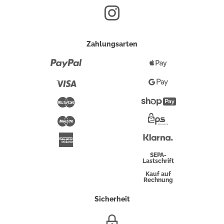
Zahlungsarten
Paypal
Apple
Pay
Visa
Google
Pay
Mastercard
Shopify
Pay
Maestro
Eps-
Überweisung
Klarna
American
Express
SEPA-
Lastschrift
Kauf auf
Rechnung
Sicherheit
SSL/HTTPS-