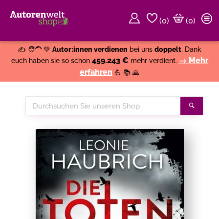
(
0
)
(0)
Weiter einkaufen
Close
✍️ 🧑‍🦱 💚
Autor:innen verdienen
bei uns
doppelt
. Dank
459.243 €
→ Mehr
euch haben sie so schon
mehr verdient.
erfahren
💪 📚 🙏
Durchsuchen
Suche
Sie
unseren
Shop