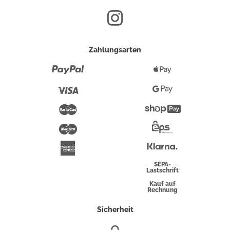
Zahlungsarten
Paypal
Apple
Pay
Visa
Google
Pay
Mastercard
Shopify
Pay
Maestro
Eps-
Überweisung
Klarna
American
Express
SEPA-
Lastschrift
Kauf auf
Rechnung
Sicherheit
SSL/HTTPS-