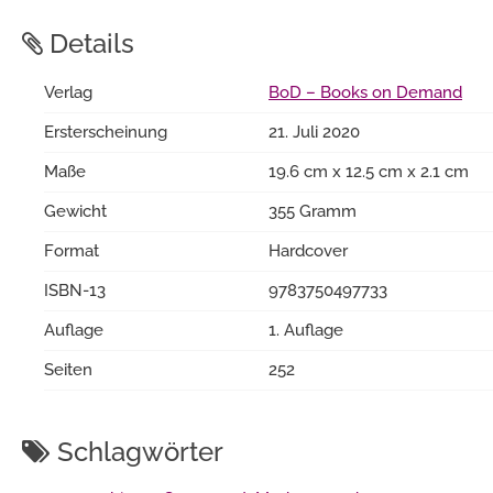
Details
Verlag
BoD – Books on Demand
Ersterscheinung
21. Juli 2020
Maße
19.6 cm x 12.5 cm x 2.1 cm
Gewicht
355 Gramm
Format
Hardcover
ISBN-13
9783750497733
Auflage
1. Auflage
Seiten
252
Schlagwörter