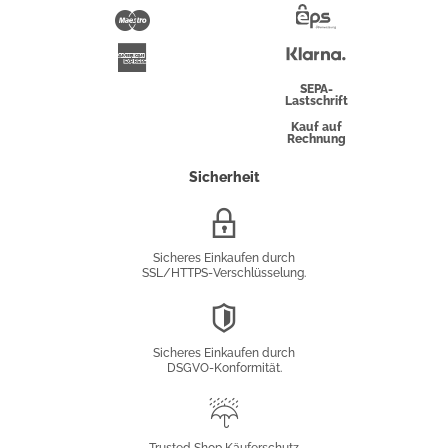
Pay
Maestro
Eps-
Überweisung
Klarna
American
Express
SEPA-
Lastschrift
Kauf auf
Rechnung
Sicherheit
SSL/HTTPS-
Verschlüsselung
Sicheres Einkaufen durch
SSL/HTTPS-Verschlüsselung.
DSGVO-
Konformität
Sicheres Einkaufen durch
DSGVO-Konformität.
Trusted
Shop