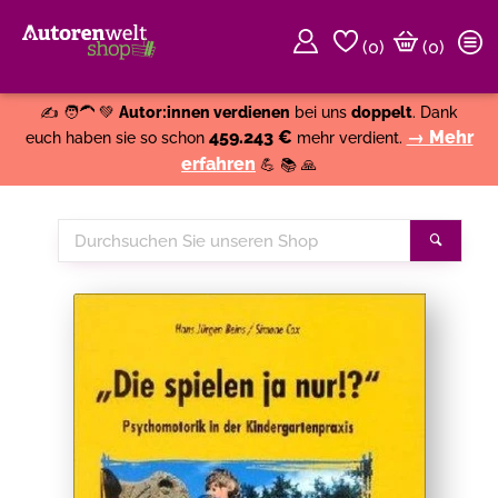
(
0
)
(0)
Weiter einkaufen
Close
✍️ 🧑‍🦱 💚
Autor:innen verdienen
bei uns
doppelt
. Dank
459.243 €
→ Mehr
euch haben sie so schon
mehr verdient.
erfahren
💪 📚 🙏
Durchsuchen
Suche
Sie
unseren
Shop