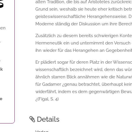
alten Tradition, die bis auf Aristoteles zurückre
Grund sein, weshalb sie heute eher kritisch bet
geisteswissenschaftliche Herangehensweise. Di
Moderne ständig der Diskussion um ihre Berecht
gen
Zusätzlich zu diesem bereits schwierigen Kontex
r
Hermeneutik ein und unternimmt den Versuch d
ihn wieder für das Herangehen an Gegebenheite
f
Er plädiert sogar für deren Platz in der Wissens
ik
wissenschaftlich bezeichnet wird, denn das wü
ähnlich starren Blick annähmen wie die Naturwi
für Gadamer ¿genau betrachtet, überhaupt kein
widerfährt, indem es dem gegenwärtigen Bewusst
ne
¿(Figal, S. 4)
Details