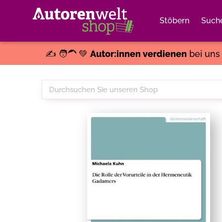
Stöbern
Such
✍️ 🧑‍🦱 💚
Autor:innen verdienen
bei un
Durchsuchen
Sie
unseren
Shop