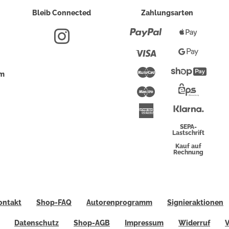
Bleib Connected
Zahlungsarten
Paypal
Apple
Pay
Visa
Google
Pay
Mastercard
Shopi
um
Pay
Maestro
Eps-
Überwei
Klarna
American
Express
SEPA-
Lastschrift
Kauf auf
Rechnung
ontakt
Shop-FAQ
Autorenprogramm
Signieraktionen
Datenschutz
Shop-AGB
Impressum
Widerruf
V