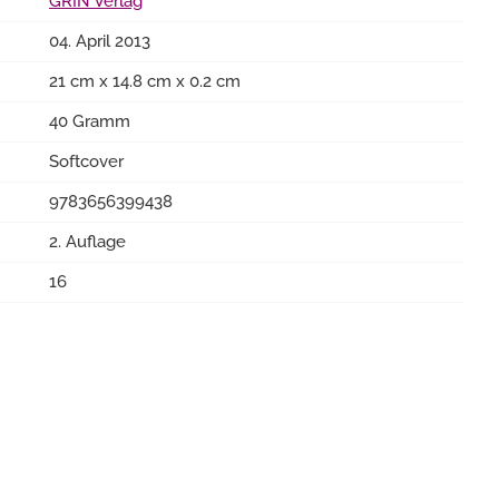
GRIN Verlag
04. April 2013
21 cm x 14.8 cm x 0.2 cm
40 Gramm
Softcover
9783656399438
2. Auflage
16