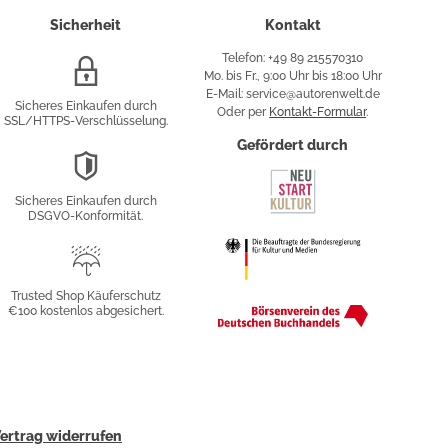
Sicherheit
Kontakt
Telefon: +49 89 215570310
SSL/HTTPS-
Mo. bis Fr., 9:00 Uhr bis 18:00 Uhr
Verschlüsselung
E-Mail: service@autorenwelt.de
Sicheres Einkaufen durch
Oder per
Kontakt-Formular
.
SSL/HTTPS-Verschlüsselung.
fy
Gefördert durch
DSGVO-
Konformität
Sicheres Einkaufen durch
sung
DSGVO-Konformität.
Trusted
Shop
Trusted Shop Käuferschutz
€100 kostenlos abgesichert.
Käuferschutz
ertrag widerrufen