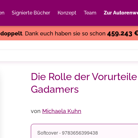
en
Signierte Bücher
Konzept
Team
Zur Autorenwe
Weiter einkaufen
Close
459.243 
s
doppelt
. Dank euch haben sie so schon
Die Rolle der Vorurteil
Gadamers
von
Michaela Kuhn
Softcover - 9783656399438