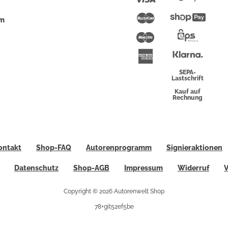
Pay
Mastercard
Shopi
um
Pay
Maestro
Eps-
Überwei
Klarna
American
Express
SEPA-
Lastschrift
Kauf auf
Rechnung
ontakt
Shop-FAQ
Autorenprogramm
Signieraktionen
Datenschutz
Shop-AGB
Impressum
Widerruf
V
Copyright © 2026 Autorenwelt Shop
78+git52ef5be