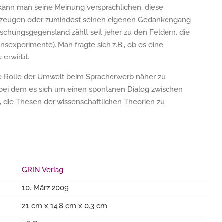
 kann man seine Meinung versprachlichen, diese
erzeugen oder zumindest seinen eigenen Gedankengang
schungsgegenstand zählt seit jeher zu den Feldern, die
ionsexperimente). Man fragte sich z.B., ob es eine
 erwirbt.
ie Rolle der Umwelt beim Spracherwerb näher zu
 bei dem es sich um einen spontanen Dialog zwischen
 die Thesen der wissenschaftlichen Theorien zu
GRIN Verlag
10. März 2009
21 cm x 14.8 cm x 0.3 cm