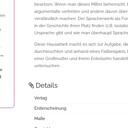
besetzen. Wenn man dieses Mittel beherrscht,
argumentativ vertreten und andere davon üb
gen
verständlich machen. Der Spracherwerb als For
in der Geschichte ihren Platz finden (z.B. Isolat
r
Ursprache gibt und wie man überhaupt Sprache
Diese Hausarbeit macht es sich zur Aufgabe, d
f
durchleuchten und anhand eines Fallbeispiels,
b«
einer Großmutter und ihrem Enkelsohn handelt,
untersuchen.
mm
t
Details
Verlag
Ersterscheinung
Maße