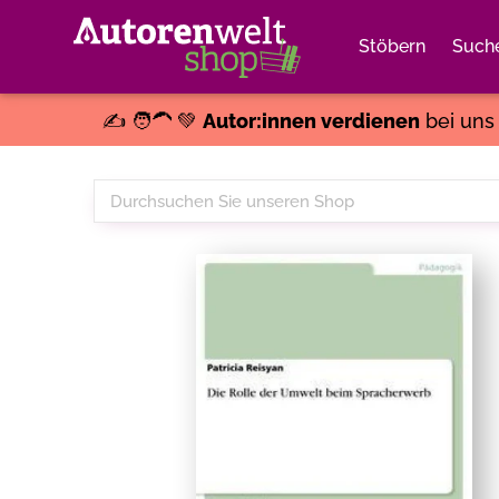
Stöbern
Such
✍️ 🧑‍🦱 💚
Autor:innen verdienen
bei un
Durchsuchen
Sie
unseren
Shop