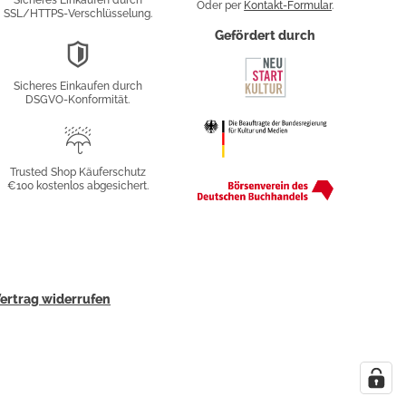
Sicheres Einkaufen durch
Oder per
Kontakt-Formular
.
SSL/HTTPS-Verschlüsselung.
fy
Gefördert durch
DSGVO-
Konformität
Sicheres Einkaufen durch
sung
DSGVO-Konformität.
Trusted
Shop
Trusted Shop Käuferschutz
€100 kostenlos abgesichert.
Käuferschutz
ertrag widerrufen