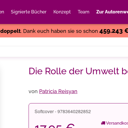
en
Signierte Bücher
Konzept
Team
Zur Autorenwe
Weiter einkaufen
Close
459.243 
s
doppelt
. Dank euch haben sie so schon
Die Rolle der Umwelt 
von
Patricia Reisyan
Softcover - 9783640282852
Versandkos