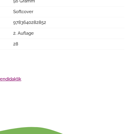
56 Gramm
Softcover
9783640282852
2. Auflage
28
endidaktik