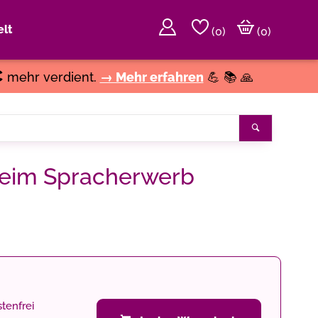
lt
(
0
)
(0)
€
mehr verdient.
→ Mehr erfahren
💪 📚 🙏
Suchen
beim Spracherwerb
tenfrei