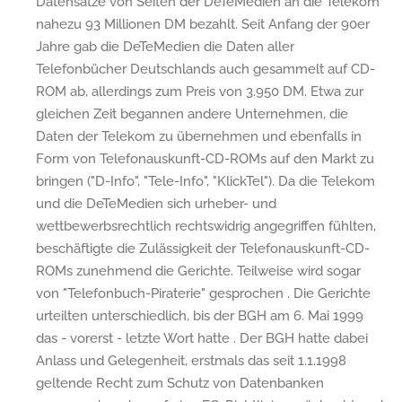
Datensätze von Seiten der DeTeMedien an die Telekom
nahezu 93 Millionen DM bezahlt. Seit Anfang der 90er
Jahre gab die DeTeMedien die Daten aller
Telefonbücher Deutschlands auch gesammelt auf CD-
ROM ab, allerdings zum Preis von 3.950 DM. Etwa zur
gleichen Zeit begannen andere Unternehmen, die
Daten der Telekom zu übernehmen und ebenfalls in
Form von Telefonauskunft-CD-ROMs auf den Markt zu
bringen ("D-Info", "Tele-Info", "KlickTel"). Da die Telekom
und die DeTeMedien sich urheber- und
wettbewerbsrechtlich rechtswidrig angegriffen fühlten,
beschäftigte die Zulässigkeit der Telefonauskunft-CD-
ROMs zunehmend die Gerichte. Teilweise wird sogar
von "Telefonbuch-Piraterie" gesprochen . Die Gerichte
urteilten unterschiedlich, bis der BGH am 6. Mai 1999
das - vorerst - letzte Wort hatte . Der BGH hatte dabei
Anlass und Gelegenheit, erstmals das seit 1.1.1998
geltende Recht zum Schutz von Datenbanken