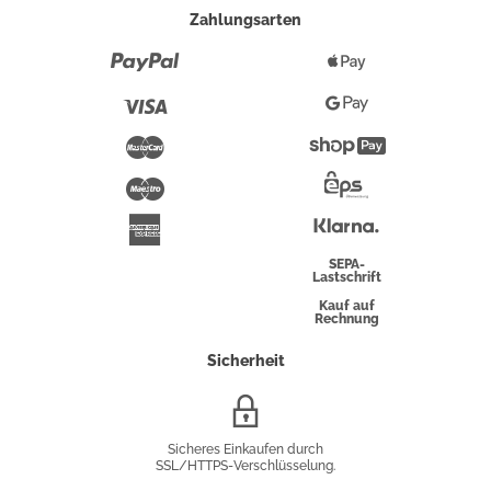
Zahlungsarten
Paypal
Apple
Pay
Visa
Google
Pay
Mastercard
Shopify
Pay
Maestro
Eps-
Überweisung
Klarna
American
Express
SEPA-
Lastschrift
Kauf auf
Rechnung
Sicherheit
SSL/HTTPS-
Verschlüsselung
Sicheres Einkaufen durch
SSL/HTTPS-Verschlüsselung.