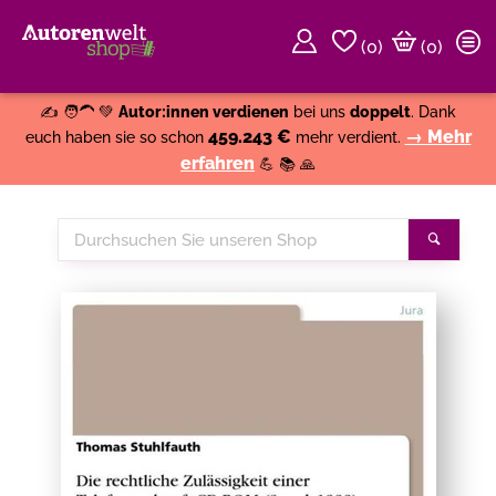
(
0
)
(0)
Weiter einkaufen
Close
✍️ 🧑‍🦱 💚
Autor:innen verdienen
bei uns
doppelt
. Dank
459.243 €
→ Mehr
euch haben sie so schon
mehr verdient.
erfahren
💪 📚 🙏
Durchsuchen
Suche
Sie
unseren
Shop