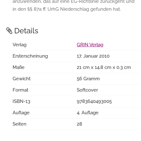
anzuwenden, das auf eine EG-Richtlinie zurückgeht und
in den §§ 87a ff. UrhG Niederschlag gefunden hat.
Details
Verlag
GRIN Verlag
Ersterscheinung
17. Januar 2010
Maße
21 cm x 14.8 cm x 0.3 cm
Gewicht
56 Gramm
Format
Softcover
ISBN-13
9783640493005
Auflage
4. Auflage
Seiten
28