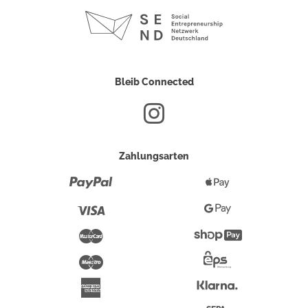
Bleib Connected
Zahlungsarten
Paypal
Apple
Pay
Visa
Google
Pay
Mastercard
Shopify
Pay
Maestro
Eps-
Überweisung
Klarna
American