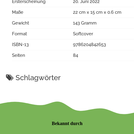
Ersterscheinung
20. Juni 2022
Maße
22 cm x 15 cm x 0.6 cm
Gewicht
143 Gramm
Format
Softcover
ISBN-13
9786204842653
Seiten
84
Schlagwörter
Bekannt durch