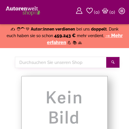
(
0
)
(0)
Weiter einkaufen
Close
✍️ 🧑‍🦱 💚
Autor:innen verdienen
bei uns
doppelt
. Dank
459.243 €
→ Mehr
euch haben sie so schon
mehr verdient.
erfahren
💪 📚 🙏
Durchsuchen
Suche
Sie
unseren
Shop