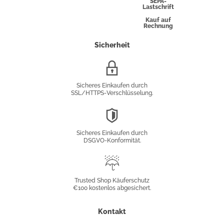
Express
SEPA-
Lastschrift
Kauf auf
Rechnung
Sicherheit
SSL/HTTPS-
Verschlüsselung
Sicheres Einkaufen durch
SSL/HTTPS-Verschlüsselung.
DSGVO-
Konformität
Sicheres Einkaufen durch
DSGVO-Konformität.
Trusted
Shop
Trusted Shop Käuferschutz
€100 kostenlos abgesichert.
Käuferschutz
Kontakt