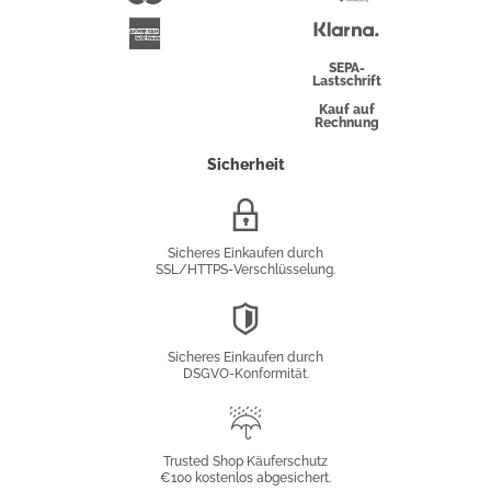
Überweisung
Klarna
American
Express
SEPA-
Lastschrift
Kauf auf
Rechnung
Sicherheit
SSL/HTTPS-
Verschlüsselung
Sicheres Einkaufen durch
SSL/HTTPS-Verschlüsselung.
DSGVO-
Konformität
Sicheres Einkaufen durch
DSGVO-Konformität.
Trusted
Shop
Trusted Shop Käuferschutz
€100 kostenlos abgesichert.
Käuferschutz