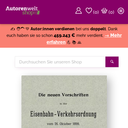
(
0
)
(0)
Weiter einkaufen
Close
✍️ 🧑‍🦱 💚
Autor:innen verdienen
bei uns
doppelt
. Dank
459.243 €
→ Mehr
euch haben sie so schon
mehr verdient.
erfahren
💪 📚 🙏
Durchsuchen
Suche
Sie
unseren
Shop