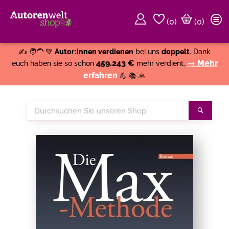
(
0
)
(0)
Weiter einkaufen
Close
✍️ 🧑‍🦱 💚
Autor:innen verdienen
bei uns
doppelt
. Dank
459.243 €
→ Mehr
euch haben sie so schon
mehr verdient.
erfahren
💪 📚 🙏
Durchsuchen
Suche
Sie
unseren
Shop