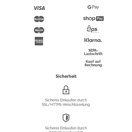
Pay
Visa
Google
Pay
Mastercard
Shopify
Pay
Maestro
Eps-
Überweisung
Klarna
American
Express
SEPA-
Lastschrift
Kauf auf
Rechnung
Sicherheit
SSL/HTTPS-
Verschlüsselung
Sicheres Einkaufen durch
SSL/HTTPS-Verschlüsselung.
DSGVO-
Konformität
Sicheres Einkaufen durch