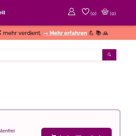
lt
(
0
)
(0)
€
mehr verdient.
→ Mehr erfahren
💪 📚 🙏
Suchen
tenfrei