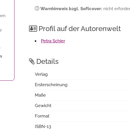
Warnhinweis bzgl. Softcover:
nicht erforder
gen
Profil auf der Autorenwelt
r
Petra Schier
f
n
Details
Verlag
Ersterscheinung
Maße
Gewicht
Format
ISBN-13