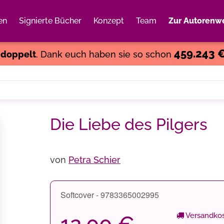
en
Signierte Bücher
Konzept
Team
Zur Autorenwe
Weiter einkaufen
Close
459.243 
s
doppelt
. Dank euch haben sie so schon
Die Liebe des Pilgers
von
Petra Schier
Softcover - 9783365002995
Versandkos