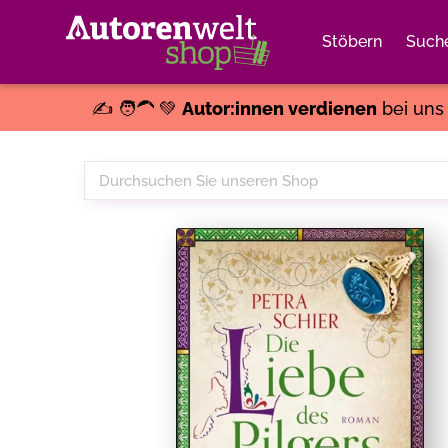
Stöbern
Such
✍️ 🧑‍🦱 💚
Autor:innen verdienen
bei un
Durchsuchen
Sie
unseren
Shop