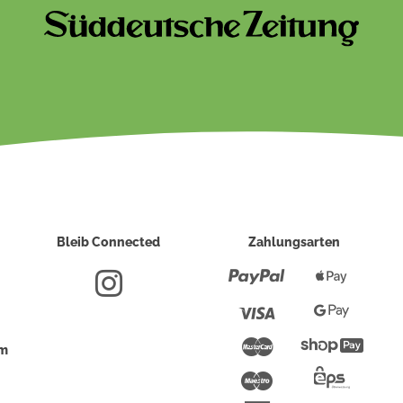
Bleib Connected
Zahlungsarten
Paypal
Apple
Pay
Visa
Google
Pay
Mastercard
Shopi
um
Pay
Maestro
Eps-