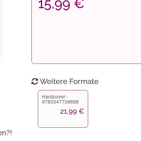
15,99 €
Weitere Formate
Hardcover -
9783347738898
21,99 €
en?!