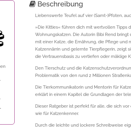
Beschreibung
Liebenswerte Teufel auf vier (Samt-)Pfoten, au
»Die Kitties« führen dich mit wertvollen Tipp
Wohnungskatzen. Die Autorin Bibi Rend bringt
mit einer Katze, die Ernährung, die Pflege und 
Katzennärrin und gelernte Tierpflegerin, zeigt s
die Vertrauensbasis zu vertiefen oder mäklige
gen
Den Tierschutz und die Katzenschutzverordnung 
Problematik von den rund 2 Millionen Straßenka
r
Die Tierkommunikatorin und Mentorin für Katze
erklärt in einem Kapitel die Grundlagen der te
f
Dieser Ratgeber ist perfekt für alle, die sich 
.
wie für Katzenkenner.
Durch die leichte und lockere Schreibweise eig