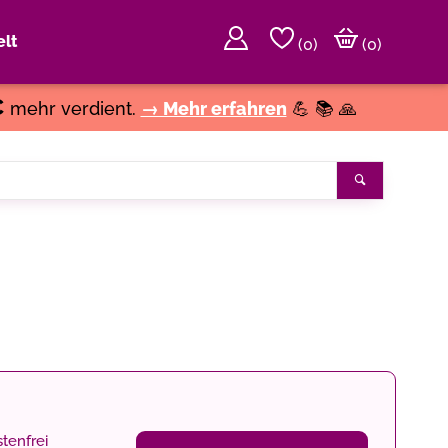
lt
(
0
)
(0)
€
mehr verdient.
→ Mehr erfahren
💪 📚 🙏
Suchen
tenfrei