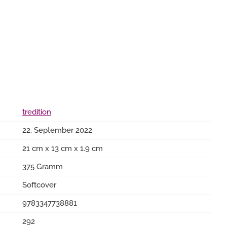
tredition
22. September 2022
21 cm x 13 cm x 1.9 cm
375 Gramm
Softcover
9783347738881
292