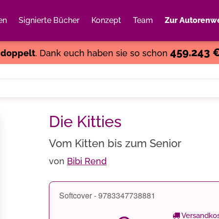
en
Signierte Bücher
Konzept
Team
Zur Autorenwe
Weiter einkaufen
Close
459.243 
s
doppelt
. Dank euch haben sie so schon
Die Kitties
Vom Kitten bis zum Senior
von
Bibi Rend
Softcover - 9783347738881
Versandkos