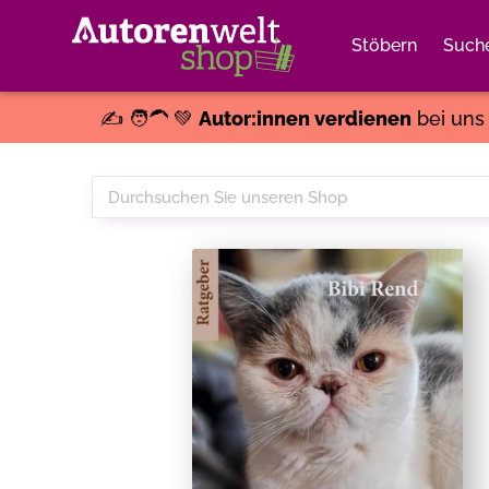
Stöbern
Such
✍️ 🧑‍🦱 💚
Autor:innen verdienen
bei un
Durchsuchen
Sie
unseren
Shop