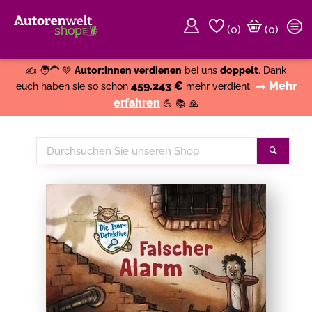
(
0
)
(0)
Weiter einkaufen
Close
✍️ 🧑‍🦱 💚
Autor:innen verdienen
bei uns
doppelt
. Dank
459.243 €
→ Mehr
euch haben sie so schon
mehr verdient.
erfahren
💪 📚 🙏
Durchsuchen
Suche
Sie
unseren
Shop