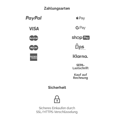
Zahlungsarten
Paypal
Apple
Pay
Visa
Google
Pay
Mastercard
Shopify
Pay
Maestro
Eps-
Überweisung
Klarna
American
Express
SEPA-
Lastschrift
Kauf auf
Rechnung
Sicherheit
SSL/HTTPS-
Verschlüsselung
Sicheres Einkaufen durch
SSL/HTTPS-Verschlüsselung.