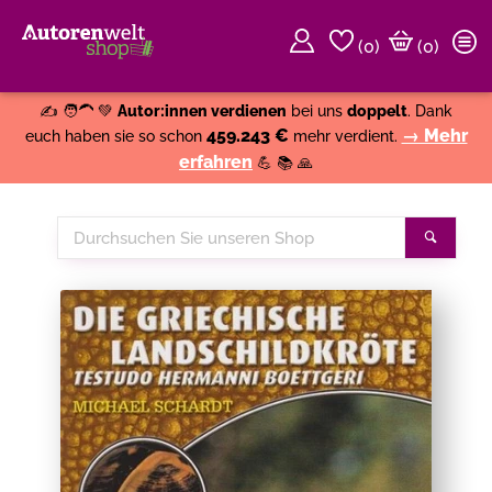
(
0
)
(0)
Weiter einkaufen
Close
✍️ 🧑‍🦱 💚
Autor:innen verdienen
bei uns
doppelt
. Dank
459.243 €
→ Mehr
euch haben sie so schon
mehr verdient.
erfahren
💪 📚 🙏
Durchsuchen
Suche
Sie
unseren
Shop