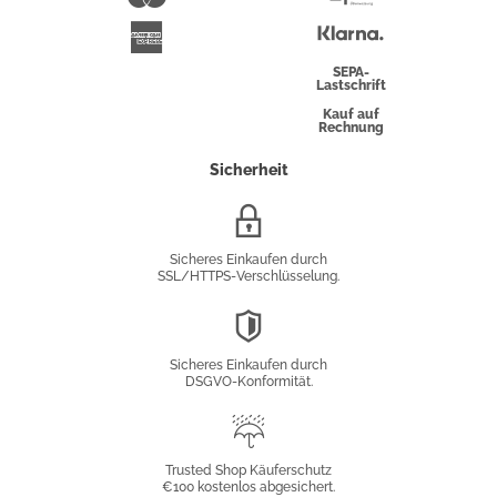
Überweisung
Klarna
American
Express
SEPA-
Lastschrift
Kauf auf
Rechnung
Sicherheit
SSL/HTTPS-
Verschlüsselung
Sicheres Einkaufen durch
SSL/HTTPS-Verschlüsselung.
DSGVO-
Konformität
Sicheres Einkaufen durch
DSGVO-Konformität.
Trusted
Shop
Trusted Shop Käuferschutz
€100 kostenlos abgesichert.
Käuferschutz