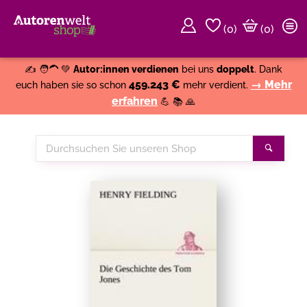
(
0
)
(0)
Weiter einkaufen
Close
✍️ 🧑‍🦱 💚
Autor:innen verdienen
bei uns
doppelt
. Dank
459.243 €
→ Mehr
euch haben sie so schon
mehr verdient.
erfahren
💪 📚 🙏
Durchsuchen
Suche
Sie
unseren
Shop