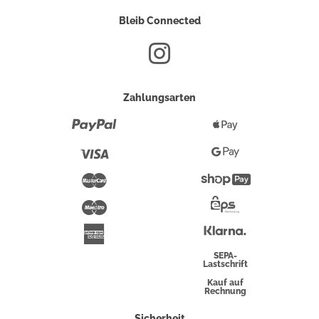
Bleib Connected
Zahlungsarten
Paypal
Apple
Pay
Visa
Google
Pay
Mastercard
Shopify
Pay
Maestro
Eps-
Überweisung
Klarna
American
Express
SEPA-
Lastschrift
Kauf auf
Rechnung
Sicherheit