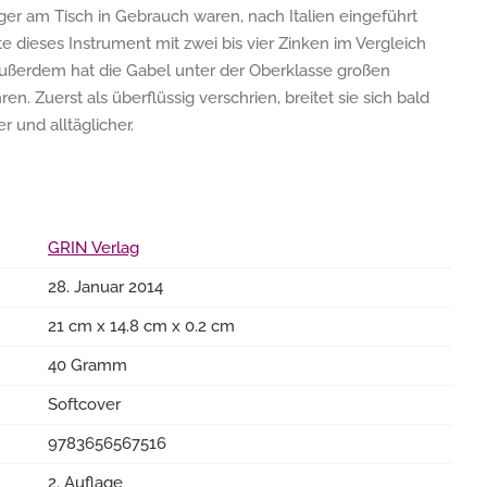
nger am Tisch in Gebrauch waren, nach Italien eingeführt
e dieses Instrument mit zwei bis vier Zinken im Vergleich
Außerdem hat die Gabel unter der Oberklasse großen
en. Zuerst als überflüssig verschrien, breitet sie sich bald
 und alltäglicher.
GRIN Verlag
28. Januar 2014
21 cm x 14.8 cm x 0.2 cm
40 Gramm
Softcover
9783656567516
2. Auflage