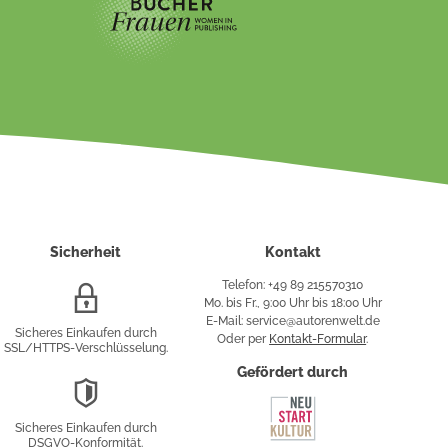
Sicherheit
Kontakt
Telefon: +49 89 215570310
SSL/HTTPS-
Mo. bis Fr., 9:00 Uhr bis 18:00 Uhr
Verschlüsselung
E-Mail: service@autorenwelt.de
Sicheres Einkaufen durch
Oder per
Kontakt-Formular
.
SSL/HTTPS-Verschlüsselung.
fy
Gefördert durch
DSGVO-
Konformität
Sicheres Einkaufen durch
sung
DSGVO-Konformität.