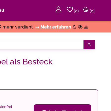
lt
(
0
)
(0)
€
mehr verdient.
→ Mehr erfahren
💪 📚 🙏
Suchen
el als Besteck
tenfrei