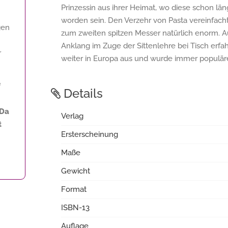
Prinzessin aus ihrer Heimat, wo diese schon lä
worden sein. Den Verzehr von Pasta vereinfacht
gen
zum zweiten spitzen Messer natürlich enorm. 
Anklang im Zuge der Sittenlehre bei Tisch erfahr
r
weiter in Europa aus und wurde immer populärer
f
Details
 Da
Verlag
t
Ersterscheinung
Maße
Gewicht
Format
ISBN-13
Auflage