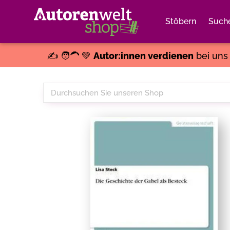
Stöbern
Such
✍️ 🧑‍🦱 💚
Autor:innen verdienen
bei un
Durchsuchen
Sie
unseren
Shop