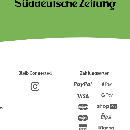
Bleib Connected
Zahlungsarten
Paypal
Apple
Pay
Visa
Google
Pay
Mastercard
Shopi
um
Pay
Maestro
Eps-
Überwei
Klarna
American