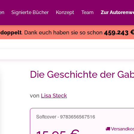
en
Signierte Bücher
Konzept
Team
Zur Autorenwe
Weiter einkaufen
Close
459.243 
s
doppelt
. Dank euch haben sie so schon
Die Geschichte der Gab
von
Lisa Steck
Softcover - 9783656567516
Versandkos