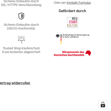
Sicheres Einkaufen durch
Oder per
Kontakt-Formular
.
SSL/HTTPS-Verschlüsselung.
fy
Gefördert durch
DSGVO-
Konformität
Sicheres Einkaufen durch
sung
DSGVO-Konformität.
Trusted
Shop
Trusted Shop Käuferschutz
€100 kostenlos abgesichert.
Käuferschutz
ertrag widerrufen