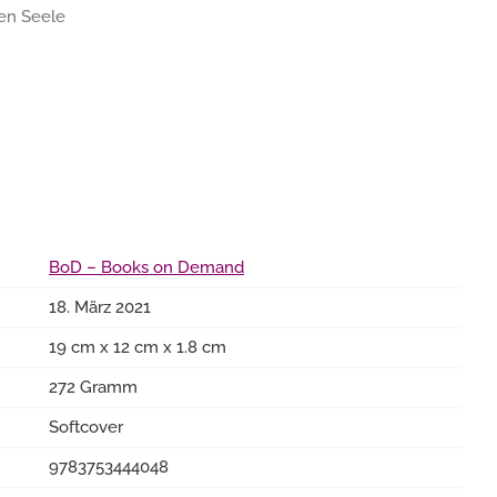
gen Seele
BoD – Books on Demand
18. März 2021
19 cm x 12 cm x 1.8 cm
272 Gramm
Softcover
9783753444048