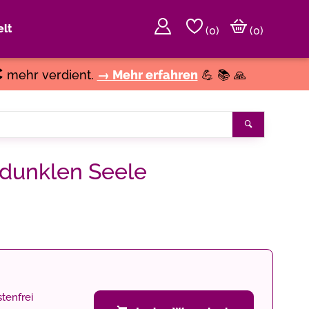
lt
(
0
)
(0)
€
mehr verdient.
→ Mehr erfahren
💪 📚 🙏
Suchen
dunklen Seele
tenfrei