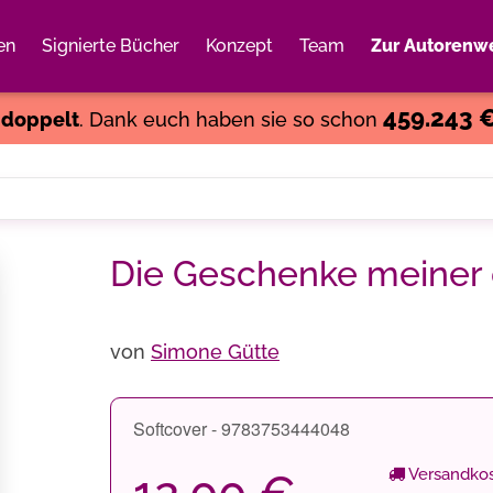
en
Signierte Bücher
Konzept
Team
Zur Autorenwe
Weiter einkaufen
Close
459.243 
s
doppelt
. Dank euch haben sie so schon
Die Geschenke meiner 
von
Simone Gütte
Softcover - 9783753444048
Versandkos