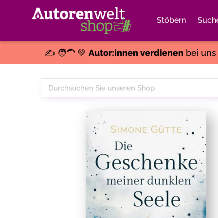
Stöbern
Such
✍️ 🧑‍🦱 💚
Autor:innen verdienen
bei un
Durchsuchen
Sie
unseren
Shop