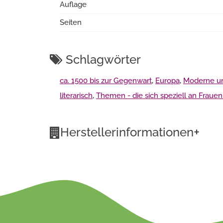
Auflage
Seiten
Schlagwörter
ca. 1500 bis zur Gegenwart
,
Europa
,
Moderne und
literarisch
,
Themen - die sich speziell an Frau
+
Herstellerinformationen