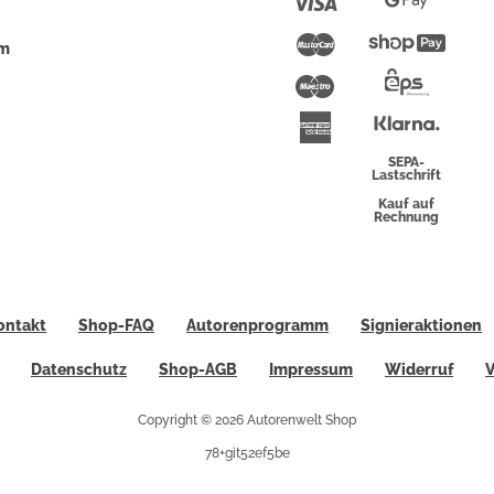
Visa
Google
Pay
Mastercard
Shopi
um
Pay
Maestro
Eps-
Überwei
Klarna
American
Express
SEPA-
Lastschrift
Kauf auf
Rechnung
ontakt
Shop-FAQ
Autorenprogramm
Signieraktionen
Datenschutz
Shop-AGB
Impressum
Widerruf
V
Copyright © 2026 Autorenwelt Shop
78+git52ef5be