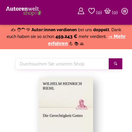
(
0
)
(0)
Weiter einkaufen
Close
✍️ 🧑‍🦱 💚
Autor:innen verdienen
bei uns
doppelt
. Dank
459.243 €
→ Mehr
euch haben sie so schon
mehr verdient.
erfahren
💪 📚 🙏
Durchsuchen
Suche
Sie
unseren
Shop