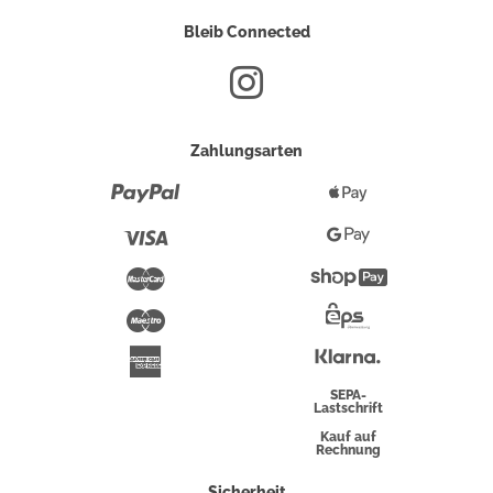
Bleib Connected
Zahlungsarten
Paypal
Apple
Pay
Visa
Google
Pay
Mastercard
Shopify
Pay
Maestro
Eps-
Überweisung
Klarna
American
Express
SEPA-
Lastschrift
Kauf auf
Rechnung
Sicherheit