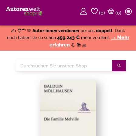
(
0
)
(0)
Weiter einkaufen
Close
✍️ 🧑‍🦱 💚
Autor:innen verdienen
bei uns
doppelt
. Dank
459.243 €
→ Mehr
euch haben sie so schon
mehr verdient.
erfahren
💪 📚 🙏
Durchsuchen
Suche
Sie
unseren
Shop