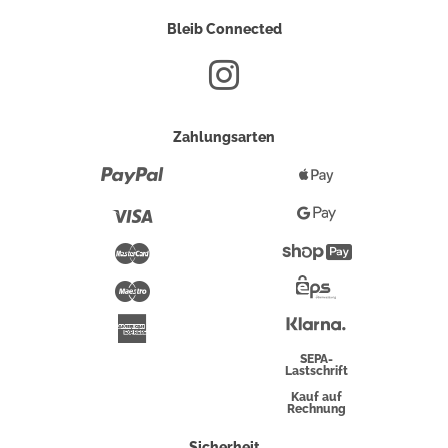
Bleib Connected
Zahlungsarten
Paypal
Apple
Pay
Visa
Google
Pay
Mastercard
Shopify
Pay
Maestro
Eps-
Überweisung
Klarna
American
Express
SEPA-
Lastschrift
Kauf auf
Rechnung
Sicherheit