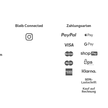
Bleib Connected
Zahlungsarten
Paypal
Apple
Pay
Visa
Google
Pay
Mastercard
Shopi
um
Pay
Maestro
Eps-
Überwei
Klarna
American
Express
SEPA-
Lastschrift
Kauf auf
Rechnung