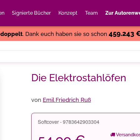
en
Signierte Bücher
Konzept
Team
Zur Autorenwe
Weiter einkaufen
Close
459.243 
s
doppelt
. Dank euch haben sie so schon
Die Elektrostahlöfen
von
Emil Friedrich Ruß
Softcover - 9783642903304
Versandkos