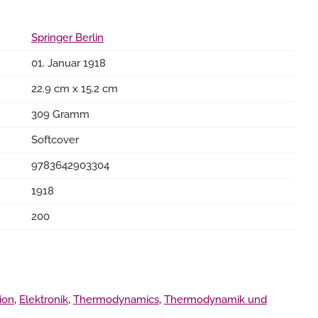
Springer Berlin
01. Januar 1918
22.9 cm x 15.2 cm
309 Gramm
Softcover
9783642903304
1918
200
ion
,
Elektronik
,
Thermodynamics
,
Thermodynamik und