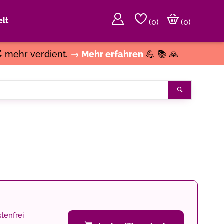
lt
(
0
)
(0)
€
mehr verdient.
→ Mehr erfahren
💪 📚 🙏
Suchen
tenfrei