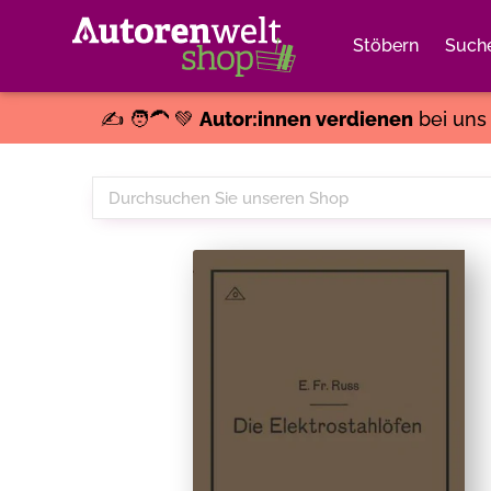
Stöbern
Such
✍️ 🧑‍🦱 💚
Autor:innen verdienen
bei un
Durchsuchen
Sie
unseren
Shop