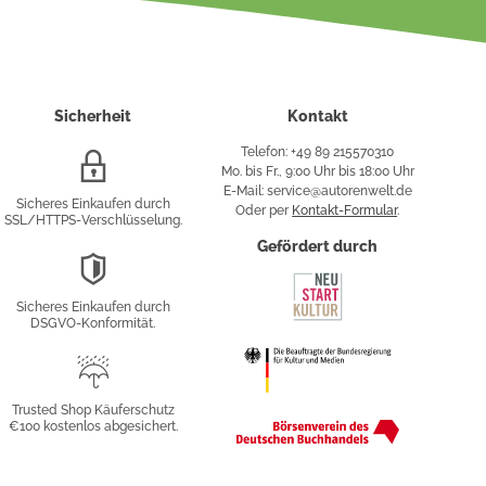
Sicherheit
Kontakt
Telefon: +49 89 215570310
SSL/HTTPS-
Mo. bis Fr., 9:00 Uhr bis 18:00 Uhr
Verschlüsselung
E-Mail: service@autorenwelt.de
Sicheres Einkaufen durch
Oder per
Kontakt-Formular
.
SSL/HTTPS-Verschlüsselung.
fy
Gefördert durch
DSGVO-
Konformität
Sicheres Einkaufen durch
sung
DSGVO-Konformität.
Trusted
Shop
Trusted Shop Käuferschutz
€100 kostenlos abgesichert.
Käuferschutz