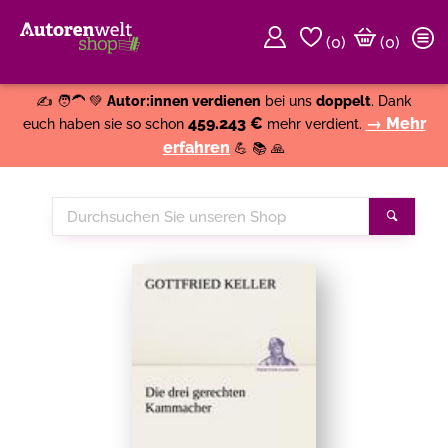
(
0
)
(0)
Weiter einkaufen
Close
✍️ 🧑‍🦱 💚
Autor:innen verdienen
bei uns
doppelt
. Dank
459.243 €
→ Mehr
euch haben sie so schon
mehr verdient.
erfahren
💪 📚 🙏
Durchsuchen
Suche
Sie
unseren
Shop