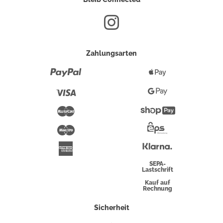
Zahlungsarten
Paypal
Apple
Pay
Visa
Google
Pay
Mastercard
Shopify
Pay
Maestro
Eps-
Überweisung
Klarna
American
Express
SEPA-
Lastschrift
Kauf auf
Rechnung
Sicherheit