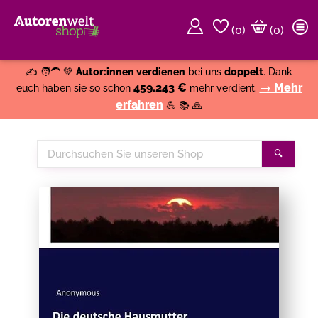
(
0
)
(0)
Weiter einkaufen
Close
✍️ 🧑‍🦱 💚
Autor:innen verdienen
bei uns
doppelt
. Dank
459.243 €
→ Mehr
euch haben sie so schon
mehr verdient.
erfahren
💪 📚 🙏
Durchsuchen
Suche
Sie
unseren
Shop