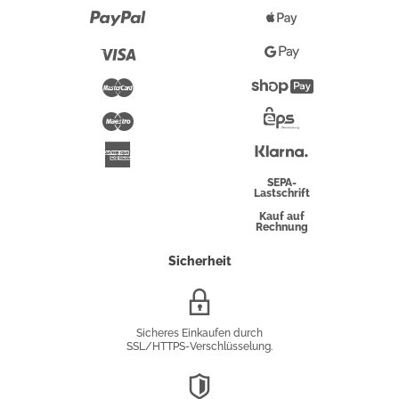
Paypal
Apple
Pay
Visa
Google
Pay
Mastercard
Shopify
Pay
Maestro
Eps-
Überweisung
Klarna
American
Express
SEPA-
Lastschrift
Kauf auf
Rechnung
Sicherheit
SSL/HTTPS-
Verschlüsselung
Sicheres Einkaufen durch
SSL/HTTPS-Verschlüsselung.
DSGVO-