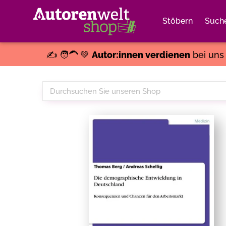
Stöbern
Such
✍️ 🧑‍🦱 💚
Autor:innen verdienen
bei un
Durchsuchen
Sie
unseren
Shop