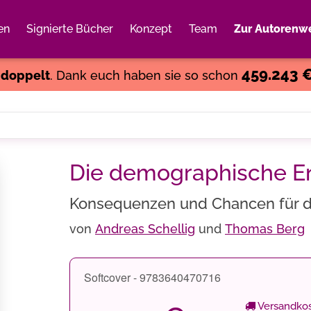
en
Signierte Bücher
Konzept
Team
Zur Autorenwe
Weiter einkaufen
Close
459.243 
s
doppelt
. Dank euch haben sie so schon
Die demographische En
Konsequenzen und Chancen für d
von
Andreas Schellig
und
Thomas Berg
Softcover - 9783640470716
Versandkos