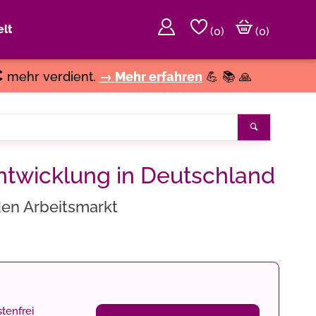
lt
(
0
)
(0)
€
mehr verdient.
→ Mehr erfahren
💪 📚 🙏
Suchen
twicklung in Deutschland
en Arbeitsmarkt
tenfrei