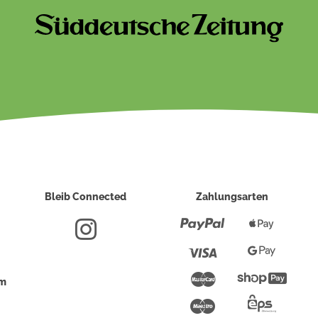
Bleib Connected
Zahlungsarten
Paypal
Apple
Pay
Visa
Google
Pay
Mastercard
Shopi
um
Pay
Maestro
Eps-