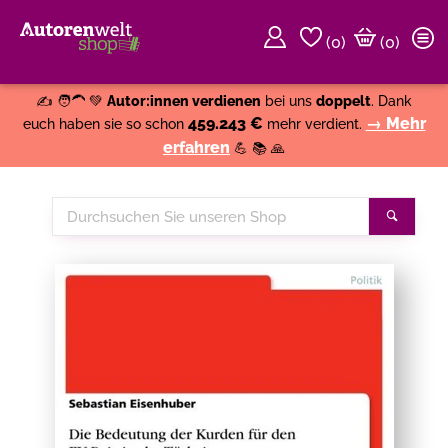
(
0
)
(0)
Weiter einkaufen
Close
✍️ 🧑‍🦱 💚
Autor:innen verdienen
bei uns
doppelt
. Dank
459.243 €
→ Mehr
euch haben sie so schon
mehr verdient.
erfahren
💪 📚 🙏
Durchsuchen
Suche
Sie
unseren
Shop