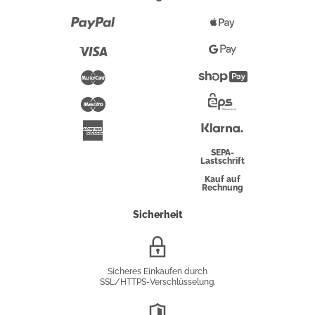
Paypal
Apple
Pay
Visa
Google
Pay
Mastercard
Shopify
Pay
Maestro
Eps-
Überweisung
Klarna
American
Express
SEPA-
Lastschrift
Kauf auf
Rechnung
Sicherheit
SSL/HTTPS-
Verschlüsselung
Sicheres Einkaufen durch
SSL/HTTPS-Verschlüsselung.
DSGVO-