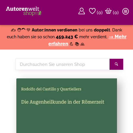
(
0
)
(0)
Weiter einkaufen
Close
✍️ 🧑‍🦱 💚
Autor:innen verdienen
bei uns
doppelt
. Dank
459.243 €
→ Mehr
euch haben sie so schon
mehr verdient.
erfahren
💪 📚 🙏
Durchsuchen
Suche
Sie
unseren
Shop