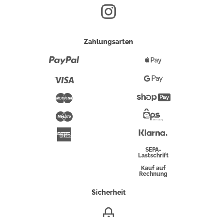
Zahlungsarten
Paypal
Apple
Pay
Visa
Google
Pay
Mastercard
Shopify
Pay
Maestro
Eps-
Überweisung
Klarna
American
Express
SEPA-
Lastschrift
Kauf auf
Rechnung
Sicherheit
SSL/HTTPS-