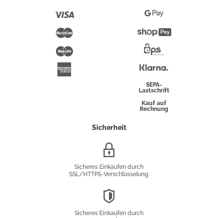
Pay
Visa
Google
Pay
Mastercard
Shopify
Pay
Maestro
Eps-
Überweisung
Klarna
American
Express
SEPA-
Lastschrift
Kauf auf
Rechnung
Sicherheit
SSL/HTTPS-
Verschlüsselung
Sicheres Einkaufen durch
SSL/HTTPS-Verschlüsselung.
DSGVO-
Konformität
Sicheres Einkaufen durch