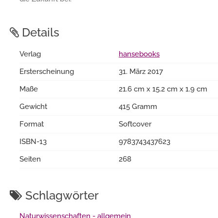
Details
Verlag
hansebooks
Ersterscheinung
31. März 2017
Maße
21.6 cm x 15.2 cm x 1.9 cm
Gewicht
415 Gramm
Format
Softcover
ISBN-13
9783743437623
Seiten
268
Schlagwörter
Naturwissenschaften - allgemein