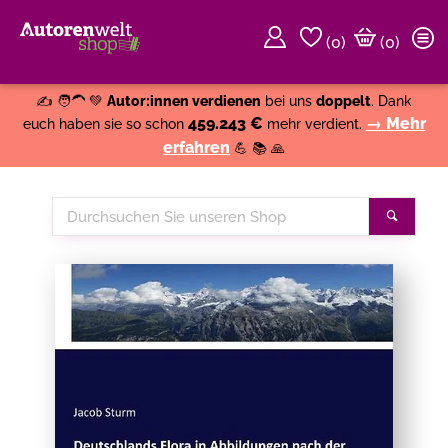
(
0
)
(0)
Weiter einkaufen
Close
✍️ 🧑‍🦱 💚
Autor:innen verdienen
bei uns
doppelt
. Dank
459.243 €
→ Mehr
euch haben sie so schon
mehr verdient.
erfahren
💪 📚 🙏
Durchsuchen
Suche
Sie
unseren
Shop