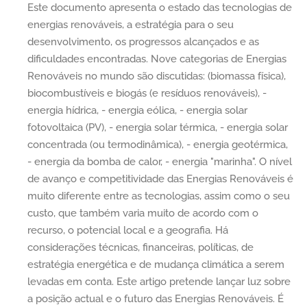
Este documento apresenta o estado das tecnologias de
energias renováveis, a estratégia para o seu
desenvolvimento, os progressos alcançados e as
dificuldades encontradas. Nove categorias de Energias
Renováveis no mundo são discutidas: (biomassa física),
biocombustíveis e biogás (e resíduos renováveis), -
energia hídrica, - energia eólica, - energia solar
fotovoltaica (PV), - energia solar térmica, - energia solar
concentrada (ou termodinâmica), - energia geotérmica,
- energia da bomba de calor, - energia "marinha". O nível
de avanço e competitividade das Energias Renováveis é
muito diferente entre as tecnologias, assim como o seu
custo, que também varia muito de acordo com o
recurso, o potencial local e a geografia. Há
considerações técnicas, financeiras, políticas, de
estratégia energética e de mudança climática a serem
levadas em conta. Este artigo pretende lançar luz sobre
a posição actual e o futuro das Energias Renováveis. É