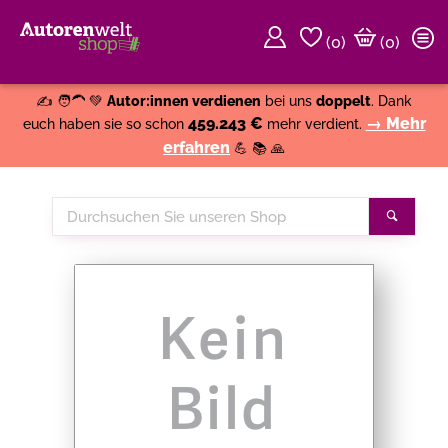
(
0
)
(0)
Weiter einkaufen
Close
✍️ 🧑‍🦱 💚
Autor:innen verdienen
bei uns
doppelt
. Dank
459.243 €
→ Mehr
euch haben sie so schon
mehr verdient.
erfahren
💪 📚 🙏
Durchsuchen
Suche
Sie
unseren
Shop