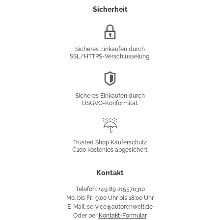
Sicherheit
SSL/HTTPS-
Verschlüsselung
Sicheres Einkaufen durch
SSL/HTTPS-Verschlüsselung.
DSGVO-
Konformität
Sicheres Einkaufen durch
DSGVO-Konformität.
Trusted
Shop
Trusted Shop Käuferschutz
€100 kostenlos abgesichert.
Käuferschutz
Kontakt
Telefon: +49 89 215570310
Mo. bis Fr., 9:00 Uhr bis 18:00 Uhr
E-Mail: service@autorenwelt.de
Oder per
Kontakt-Formular
.