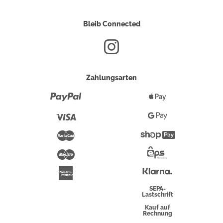
Bleib Connected
Zahlungsarten
Paypal
Apple
Pay
Visa
Google
Pay
Mastercard
Shopify
Pay
Maestro
Eps-
Überweisung
Klarna
American
Express
SEPA-
Lastschrift
Kauf auf
Rechnung