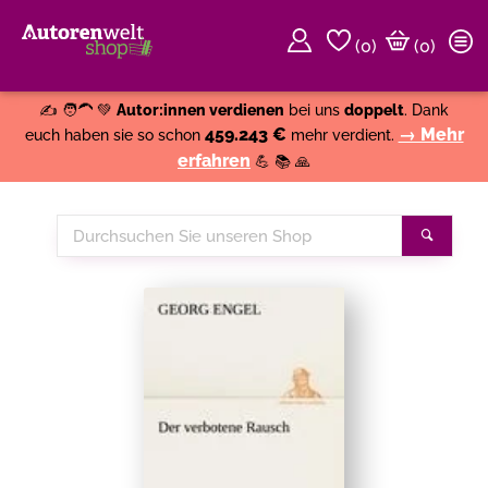
(
0
)
(0)
Weiter einkaufen
Close
✍️ 🧑‍🦱 💚
Autor:innen verdienen
bei uns
doppelt
. Dank
459.243 €
→ Mehr
euch haben sie so schon
mehr verdient.
erfahren
💪 📚 🙏
Durchsuchen
Suche
Sie
unseren
Shop