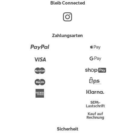
Bleib Connected
Zahlungsarten
Paypal
Apple
Pay
Visa
Google
Pay
Mastercard
Shopify
Pay
Maestro
Eps-
Überweisung
Klarna
American
Express
SEPA-
Lastschrift
Kauf auf
Rechnung
Sicherheit