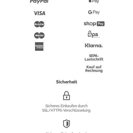
Paypal
Apple
Pay
Visa
Google
Pay
Mastercard
Shopify
Pay
Maestro
Eps-
Überweisung
Klarna
American
Express
SEPA-
Lastschrift
Kauf auf
Rechnung
Sicherheit
SSL/HTTPS-
Verschlüsselung
Sicheres Einkaufen durch
SSL/HTTPS-Verschlüsselung.
DSGVO-
Konformität