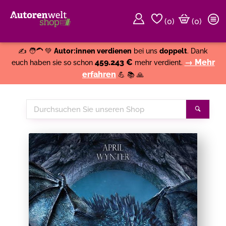
(
0
)
(0)
Weiter einkaufen
Close
✍️ 🧑‍🦱 💚
Autor:innen verdienen
bei uns
doppelt
. Dank
459.243 €
→ Mehr
euch haben sie so schon
mehr verdient.
erfahren
💪 📚 🙏
Durchsuchen
Suche
Sie
unseren
Shop