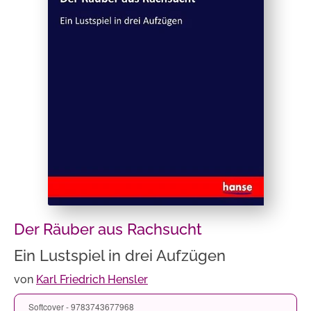
Der Räuber aus Rachsucht
Ein Lustspiel in drei Aufzügen
von
Karl Friedrich Hensler
Softcover - 9783743677968