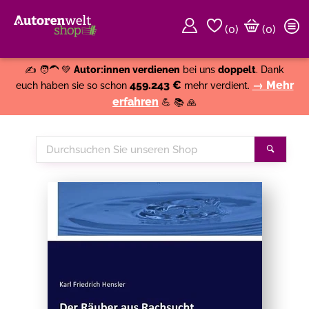
(
0
)
(0)
Weiter einkaufen
Close
✍️ 🧑‍🦱 💚
Autor:innen verdienen
bei uns
doppelt
. Dank
459.243 €
→ Mehr
euch haben sie so schon
mehr verdient.
erfahren
💪 📚 🙏
Durchsuchen
Suche
Sie
unseren
Shop