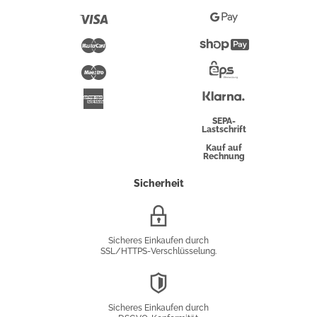
Pay
Visa
Google
Pay
Mastercard
Shopify
Pay
Maestro
Eps-
Überweisung
Klarna
American
Express
SEPA-
Lastschrift
Kauf auf
Rechnung
Sicherheit
SSL/HTTPS-
Verschlüsselung
Sicheres Einkaufen durch
SSL/HTTPS-Verschlüsselung.
DSGVO-
Konformität
Sicheres Einkaufen durch