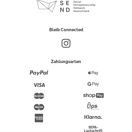
Bleib Connected
Zahlungsarten
Paypal
Apple
Pay
Visa
Google
Pay
Mastercard
Shopify
Pay
Maestro
Eps-
Überweisung
Klarna
American
Express
SEPA-
Lastschrift