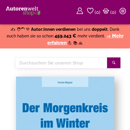
(
0
)
(0)
Weiter einkaufen
Close
✍️ 🧑‍🦱 💚
Autor:innen verdienen
bei uns
doppelt
. Dank
459.243 €
→ Mehr
euch haben sie so schon
mehr verdient.
erfahren
💪 📚 🙏
Durchsuchen
Suche
Sie
unseren
Shop