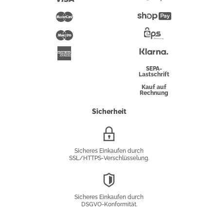
Pay
Mastercard
Shopify
Pay
Maestro
Eps-
Überweisung
Klarna
American
Express
SEPA-
Lastschrift
Kauf auf
Rechnung
Sicherheit
SSL/HTTPS-
Verschlüsselung
Sicheres Einkaufen durch
SSL/HTTPS-Verschlüsselung.
DSGVO-
Konformität
Sicheres Einkaufen durch
DSGVO-Konformität.