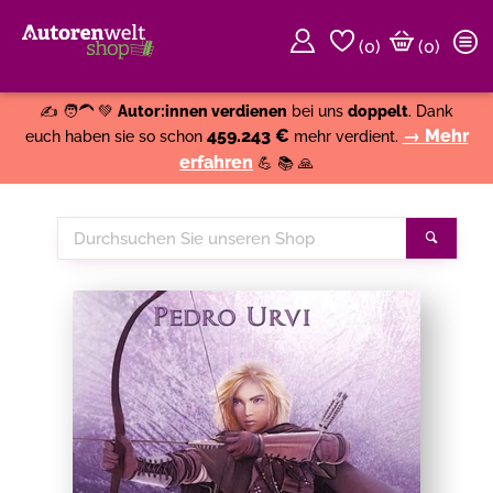
(
0
)
(0)
Weiter einkaufen
Close
✍️ 🧑‍🦱 💚
Autor:innen verdienen
bei uns
doppelt
. Dank
459.243 €
→ Mehr
euch haben sie so schon
mehr verdient.
erfahren
💪 📚 🙏
Durchsuchen
Suche
Sie
unseren
Shop