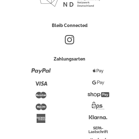
Bleib Connected
Zahlungsarten
Paypal
Apple
Pay
Visa
Google
Pay
Mastercard
Shopify
Pay
Maestro
Eps-
Überweisung
Klarna
American
Express
SEPA-
Lastschrift