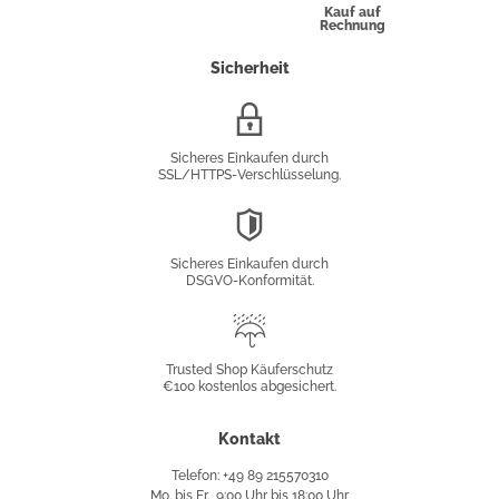
Kauf auf
Rechnung
Sicherheit
SSL/HTTPS-
Verschlüsselung
Sicheres Einkaufen durch
SSL/HTTPS-Verschlüsselung.
DSGVO-
Konformität
Sicheres Einkaufen durch
DSGVO-Konformität.
Trusted
Shop
Trusted Shop Käuferschutz
€100 kostenlos abgesichert.
Käuferschutz
Kontakt
Telefon: +49 89 215570310
Mo. bis Fr., 9:00 Uhr bis 18:00 Uhr