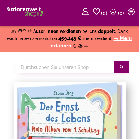
(
0
)
(0)
Weiter einkaufen
Close
✍️ 🧑‍🦱 💚
Autor:innen verdienen
bei uns
doppelt
. Dank
459.243 €
→ Mehr
euch haben sie so schon
mehr verdient.
erfahren
💪 📚 🙏
Durchsuchen
Suche
Sie
unseren
Shop