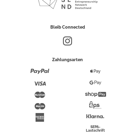
Bleib Connected
Zahlungsarten
Paypal
Apple
Pay
Visa
Google
Pay
Mastercard
Shopify
Pay
Maestro
Eps-
Überweisung
Klarna
American
Express
SEPA-
Lastschrift