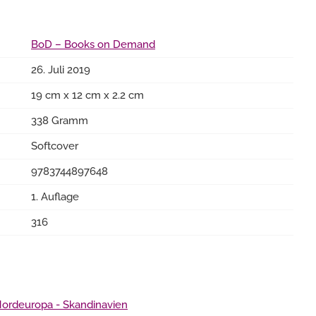
BoD – Books on Demand
26. Juli 2019
19 cm x 12 cm x 2.2 cm
338 Gramm
Softcover
9783744897648
1. Auflage
316
ordeuropa - Skandinavien