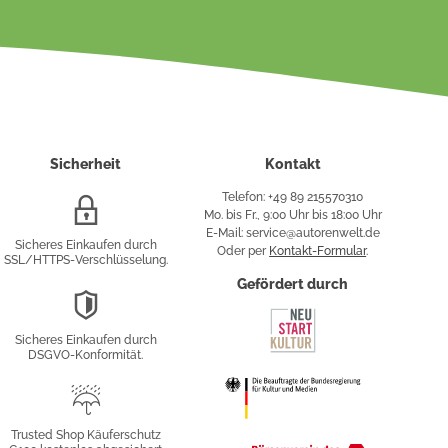
Sicherheit
Kontakt
Telefon: +49 89 215570310
SSL/HTTPS-
Mo. bis Fr., 9:00 Uhr bis 18:00 Uhr
Verschlüsselung
E-Mail: service@autorenwelt.de
Sicheres Einkaufen durch
Oder per
Kontakt-Formular
.
SSL/HTTPS-Verschlüsselung.
fy
Gefördert durch
DSGVO-
Konformität
Sicheres Einkaufen durch
sung
DSGVO-Konformität.
Trusted
Shop
Trusted Shop Käuferschutz