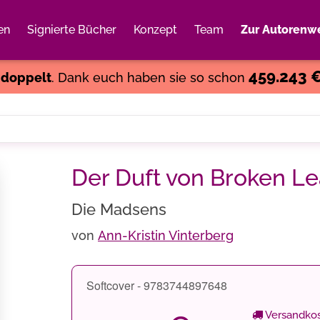
en
Signierte Bücher
Konzept
Team
Zur Autorenwe
Weiter einkaufen
Close
459.243 
s
doppelt
. Dank euch haben sie so schon
Der Duft von Broken Le
Die Madsens
von
Ann-Kristin Vinterberg
Softcover - 9783744897648
Versandkos