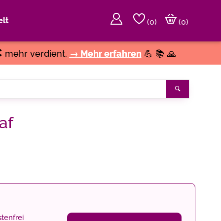
lt
(
0
)
(0)
€
mehr verdient.
→ Mehr erfahren
💪 📚 🙏
Suchen
af
tenfrei