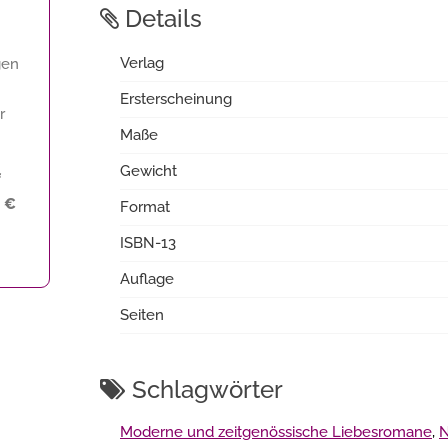
Details
Verlag
gen
Ersterscheinung
r
Maße
Gewicht
f
1 €
Format
ISBN-13
Auflage
Seiten
Schlagwörter
Moderne und zeitgenössische Liebesromane
,
N