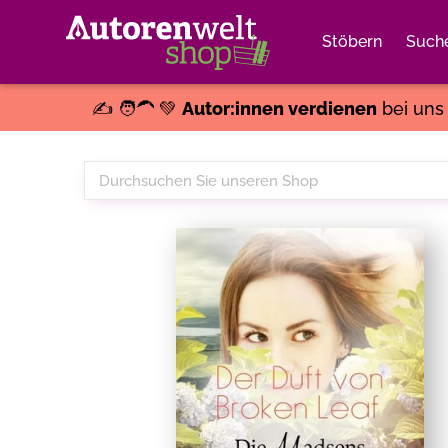
Stöbern
Such
✍️ 🧑‍🦱 💚
Autor:innen verdienen
bei un
Durchsuchen
Sie
unseren
Shop