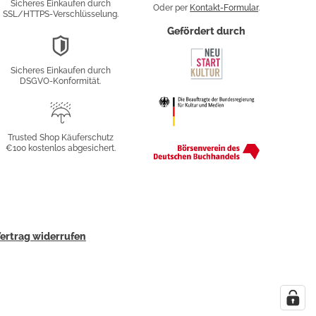
Sicheres Einkaufen durch
Oder per
Kontakt-Formular
.
SSL/HTTPS-Verschlüsselung.
fy
Gefördert durch
DSGVO-
Konformität
Sicheres Einkaufen durch
sung
DSGVO-Konformität.
Trusted
Shop
Trusted Shop Käuferschutz
€100 kostenlos abgesichert.
Käuferschutz
ertrag widerrufen