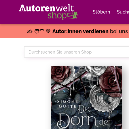
Stöbern
Such
✍️ 🧑‍🦱 💚
Autor:innen verdienen
bei un
Durchsuchen
Sie
unseren
Shop