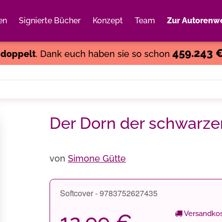
en
Signierte Bücher
Konzept
Team
Zur Autorenwe
Weiter einkaufen
Close
459.243 
s
doppelt
. Dank euch haben sie so schon
Der Dorn der schwarze
von
Simone Gütte
Softcover - 9783752627435
Versandkos