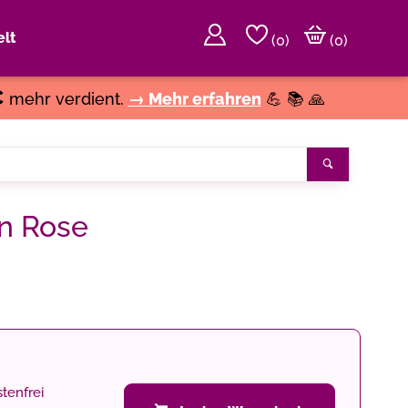
lt
(
0
)
(0)
€
mehr verdient.
→ Mehr erfahren
💪 📚 🙏
Suchen
n Rose
tenfrei