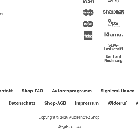
Visa
Google
Pay
Mastercard
Shopi
um
Pay
Maestro
Eps-
Überwei
Klarna
American
Express
SEPA-
Lastschrift
Kauf auf
Rechnung
ontakt
Shop-FAQ
Autorenprogramm
Signieraktionen
Datenschutz
Shop-AGB
Impressum
Widerruf
V
Copyright © 2026 Autorenwelt Shop
78+git52ef5be