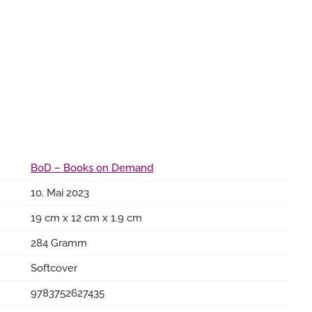
BoD – Books on Demand
10. Mai 2023
19 cm x 12 cm x 1.9 cm
284 Gramm
Softcover
9783752627435