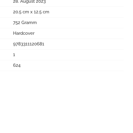
28. August 2023
20.5 cm x 12.5 cm
752 Gramm
Hardcover
9783311120681
1
624