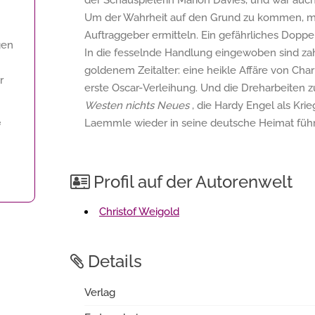
der Schauspielerin Marion Davies, und war au
Um der Wahrheit auf den Grund zu kommen, 
Auftraggeber ermitteln. Ein gefährliches Doppel
gen
In die fesselnde Handlung eingewoben sind za
goldenem Zeitalter: eine heikle Affäre von Cha
r
erste Oscar-Verleihung. Und die Dreharbeiten 
Westen nichts Neues
, die Hardy Engel als Kri
Laemmle wieder in seine deutsche Heimat führ
f
Profil auf der Autorenwelt
Christof Weigold
Details
Verlag