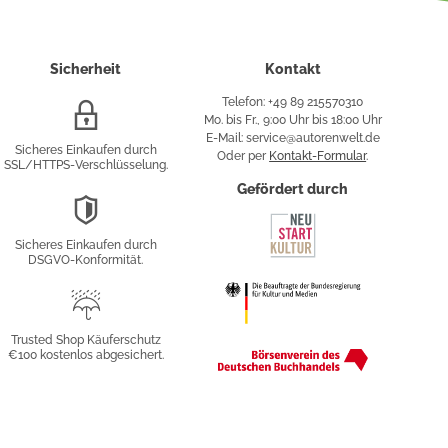
Sicherheit
Kontakt
Telefon: +49 89 215570310
SSL/HTTPS-
Mo. bis Fr., 9:00 Uhr bis 18:00 Uhr
Verschlüsselung
E-Mail: service@autorenwelt.de
Sicheres Einkaufen durch
Oder per
Kontakt-Formular
.
SSL/HTTPS-Verschlüsselung.
fy
Gefördert durch
DSGVO-
Konformität
Sicheres Einkaufen durch
sung
DSGVO-Konformität.
Trusted
Shop
Trusted Shop Käuferschutz
€100 kostenlos abgesichert.
Käuferschutz