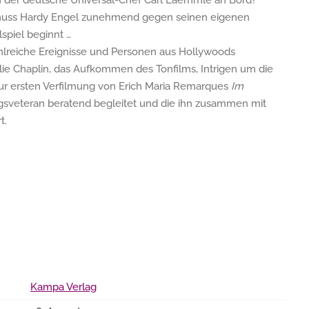
ch der deutsche Universal-Chef Carl Laemmle an Bord?
muss Hardy Engel zunehmend gegen seinen eigenen
spiel beginnt …
hlreiche Ereignisse und Personen aus Hollywoods
rlie Chaplin, das Aufkommen des Tonfilms, Intrigen um die
zur ersten Verfilmung von Erich Maria Remarques
Im
egsveteran beratend begleitet und die ihn zusammen mit
t.
Kampa Verlag