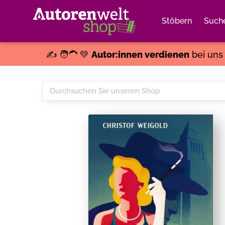
Stöbern
Such
✍️ 🧑‍🦱 💚
Autor:innen verdienen
bei un
Durchsuchen
Sie
unseren
Shop