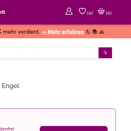
lt
(
0
)
(0)
€
mehr verdient.
→ Mehr erfahren
💪 📚 🙏
Suchen
y Engel
tenfrei