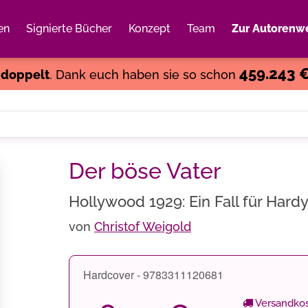
en
Signierte Bücher
Konzept
Team
Zur Autorenwe
Weiter einkaufen
Close
459.243 
s
doppelt
. Dank euch haben sie so schon
Der böse Vater
Hollywood 1929: Ein Fall für Hard
von
Christof Weigold
Hardcover - 9783311120681
Versandkos