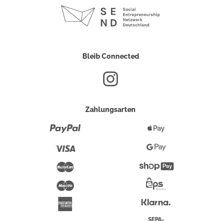
Bleib Connected
Zahlungsarten
Paypal
Apple
Pay
Visa
Google
Pay
Mastercard
Shopify
Pay
Maestro
Eps-
Überweisung
Klarna
American
Express
SEPA-