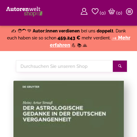
(
0
)
(0)
Weiter einkaufen
Close
✍️ 🧑‍🦱 💚
Autor:innen verdienen
bei uns
doppelt
. Dank
459.243 €
→ Mehr
euch haben sie so schon
mehr verdient.
erfahren
💪 📚 🙏
Durchsuchen
Suche
Sie
unseren
Shop