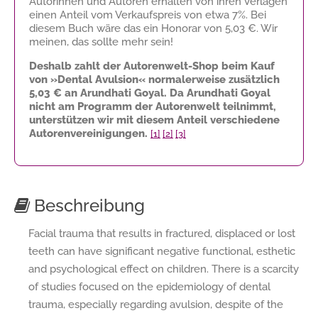
Autorinnen und Autoren erhalten von ihren Verlagen
einen Anteil vom Verkaufspreis von etwa 7%. Bei
diesem Buch wäre das ein Honorar von
5,03 €
. Wir
meinen, das sollte mehr sein!
Deshalb zahlt der Autorenwelt-Shop beim Kauf
von »Dental Avulsion« normalerweise zusätzlich
5,03 €
an Arundhati Goyal. Da Arundhati Goyal
nicht am Programm der Autorenwelt teilnimmt,
unterstützen wir mit diesem Anteil verschiedene
Autorenvereinigungen.
[1]
[2]
[3]
Beschreibung
Facial trauma that results in fractured, displaced or lost
teeth can have significant negative functional, esthetic
and psychological effect on children. There is a scarcity
of studies focused on the epidemiology of dental
trauma, especially regarding avulsion, despite of the