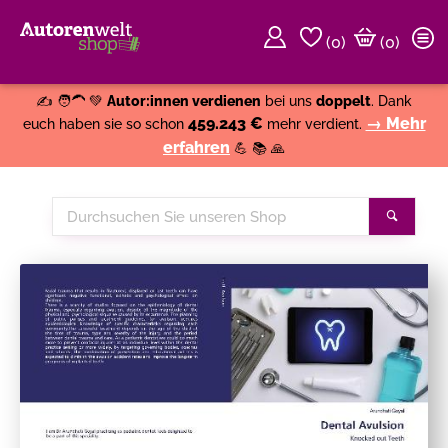
(
0
)
(0)
Weiter einkaufen
Close
✍️ 🧑‍🦱 💚
Autor:innen verdienen
bei uns
doppelt
. Dank
459.243 €
→ Mehr
euch haben sie so schon
mehr verdient.
erfahren
💪 📚 🙏
Durchsuchen
Suche
Sie
unseren
Shop