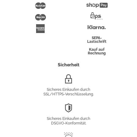
Pay
Mastercard
Shopify
Pay
Maestro
Eps-
Überweisung
Klarna
American
Express
SEPA-
Lastschrift
Kauf auf
Rechnung
Sicherheit
SSL/HTTPS-
Verschlüsselung
Sicheres Einkaufen durch
SSL/HTTPS-Verschlüsselung.
DSGVO-
Konformität
Sicheres Einkaufen durch
DSGVO-Konformität.
Trusted