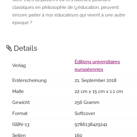
classiques en philosophie de l¿éducation, peuvent
encore parler à nos éducateurs qui vivent à une autre
époque ?
Details
Éditions universitaires
Verlag
européennes
Ersterscheinung
21. September 2018
Maße
22 cm x 15 cm x 1.1 cm
Gewicht
256 Gramm
Format
Softcover
ISBN-13
9786138429241
Seiten
160