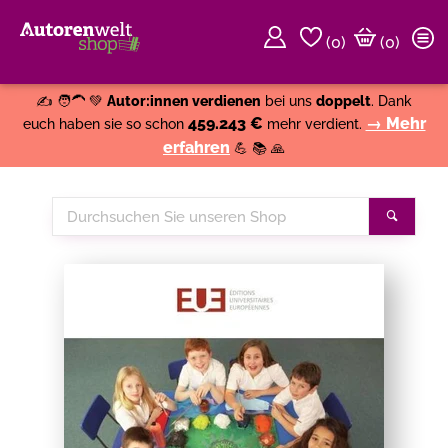
(
0
)
(0)
Weiter einkaufen
Close
✍️ 🧑‍🦱 💚
Autor:innen verdienen
bei uns
doppelt
. Dank
459.243 €
→ Mehr
euch haben sie so schon
mehr verdient.
erfahren
💪 📚 🙏
Durchsuchen
Suche
Sie
unseren
Shop