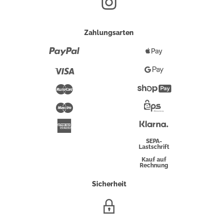
Zahlungsarten
Paypal
Apple
Pay
Visa
Google
Pay
Mastercard
Shopify
Pay
Maestro
Eps-
Überweisung
Klarna
American
Express
SEPA-
Lastschrift
Kauf auf
Rechnung
Sicherheit
SSL/HTTPS-
Verschlüsselung