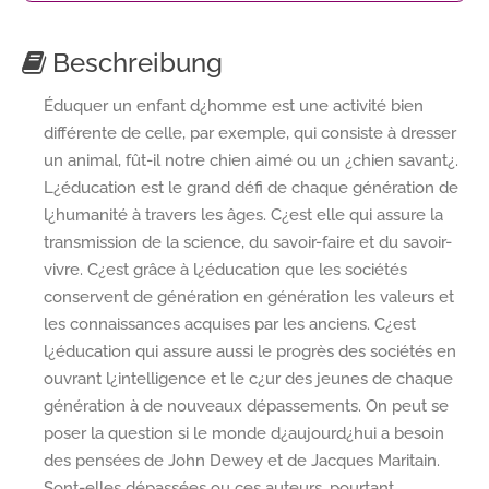
Beschreibung
Éduquer un enfant d¿homme est une activité bien
différente de celle, par exemple, qui consiste à dresser
un animal, fût-il notre chien aimé ou un ¿chien savant¿.
L¿éducation est le grand défi de chaque génération de
l¿humanité à travers les âges. C¿est elle qui assure la
transmission de la science, du savoir-faire et du savoir-
vivre. C¿est grâce à l¿éducation que les sociétés
conservent de génération en génération les valeurs et
les connaissances acquises par les anciens. C¿est
l¿éducation qui assure aussi le progrès des sociétés en
ouvrant l¿intelligence et le c¿ur des jeunes de chaque
génération à de nouveaux dépassements. On peut se
poser la question si le monde d¿aujourd¿hui a besoin
des pensées de John Dewey et de Jacques Maritain.
Sont-elles dépassées ou ces auteurs, pourtant