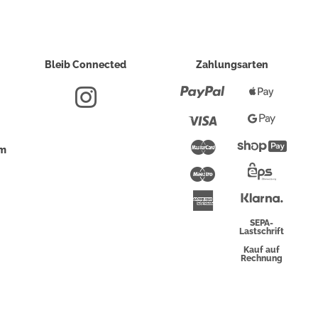
Bleib Connected
Zahlungsarten
Paypal
Apple
Pay
Visa
Google
Pay
Mastercard
Shopi
um
Pay
Maestro
Eps-
Überwei
Klarna
American
Express
SEPA-
Lastschrift
Kauf auf
Rechnung