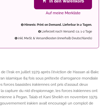
In den Warenkorb
Auf meine Merkliste
Hinweis: Print on Demand. Lieferbar in 2 Tagen.
Lieferzeit nach Versand: ca. 1-2 Tage
inkl. MwSt. & Versandkosten (innerhalb Deutschlands)
l'Irak en juillet 1979 après l'éviction de Hassan al-Bakr,
l'Iran islamique 84 fois sous prétexte d'arrogance mondiale
es forces baasistes irakiennes ont pris d'assaut deux
 la capture du nid d'espionnage, les forces irakiennes ont
iranienne à Pegan, Talab et Kani Sheikh en novembre 1979.
le gouvernement irakien avait encouragé un complot de