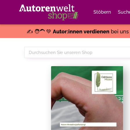
Stöbern
Such
✍️ 🧑‍🦱 💚
Autor:innen verdienen
bei un
Durchsuchen
Sie
unseren
Shop