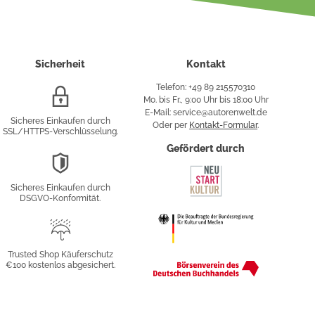
Sicherheit
Kontakt
Telefon: +49 89 215570310
SSL/HTTPS-
Mo. bis Fr., 9:00 Uhr bis 18:00 Uhr
Verschlüsselung
E-Mail: service@autorenwelt.de
Sicheres Einkaufen durch
Oder per
Kontakt-Formular
.
SSL/HTTPS-Verschlüsselung.
fy
Gefördert durch
DSGVO-
Konformität
Sicheres Einkaufen durch
sung
DSGVO-Konformität.
Trusted
Shop
Trusted Shop Käuferschutz
€100 kostenlos abgesichert.
Käuferschutz