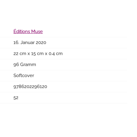
Éditions Muse
16. Januar 2020
22 cm x 15 cm x 0.4 cm
96 Gramm
Softcover
9786202296120
52