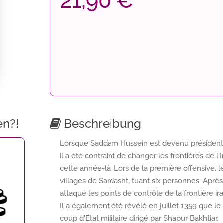
21,90 €
en?!
Beschreibung
Lorsque Saddam Hussein est devenu président de 
il a été contraint de changer les frontières de 
cette année-là. Lors de la première offensive, l
villages de Sardasht, tuant six personnes. Après
attaqué les points de contrôle de la frontière 
Il a également été révélé en juillet 1359 que 
coup d'État militaire dirigé par Shapur Bakhtiar.