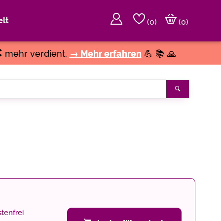
lt
(
0
)
(0)
€
mehr verdient.
→ Mehr erfahren
💪 📚 🙏
Suchen
tenfrei