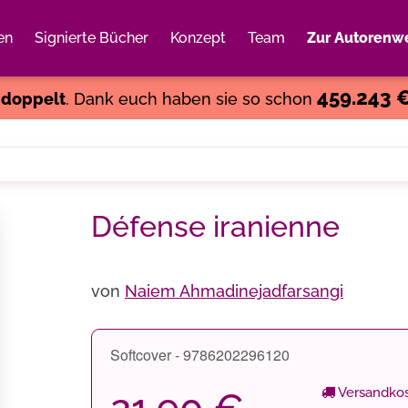
en
Signierte Bücher
Konzept
Team
Zur Autorenwe
Weiter einkaufen
Close
459.243 
s
doppelt
. Dank euch haben sie so schon
Défense iranienne
von
Naiem Ahmadinejadfarsangi
Softcover - 9786202296120
Versandkos