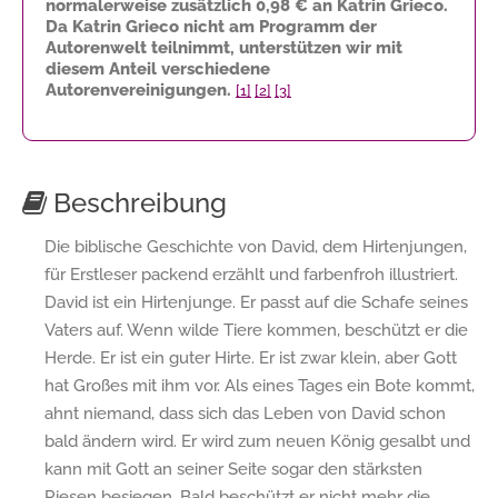
normalerweise zusätzlich
0,98 €
an Katrin Grieco.
Da Katrin Grieco nicht am Programm der
Autorenwelt teilnimmt, unterstützen wir mit
diesem Anteil verschiedene
Autorenvereinigungen.
[1]
[2]
[3]
Beschreibung
Die biblische Geschichte von David, dem Hirtenjungen,
für Erstleser packend erzählt und farbenfroh illustriert.
David ist ein Hirtenjunge. Er passt auf die Schafe seines
Vaters auf. Wenn wilde Tiere kommen, beschützt er die
Herde. Er ist ein guter Hirte. Er ist zwar klein, aber Gott
hat Großes mit ihm vor. Als eines Tages ein Bote kommt,
ahnt niemand, dass sich das Leben von David schon
bald ändern wird. Er wird zum neuen König gesalbt und
kann mit Gott an seiner Seite sogar den stärksten
Riesen besiegen. Bald beschützt er nicht mehr die