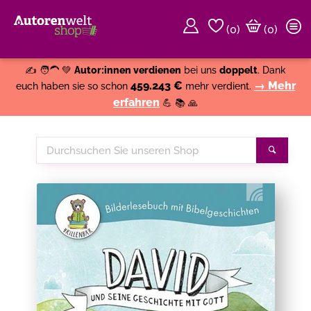
(
0
)
(0)
Weiter einkaufen
Close
✍️ 🧑‍🦱 💚
Autor:innen verdienen
bei uns
doppelt
. Dank
459.243 €
→ Mehr
euch haben sie so schon
mehr verdient.
erfahren
💪 📚 🙏
Durchsuchen
Suche
Sie
unseren
Shop