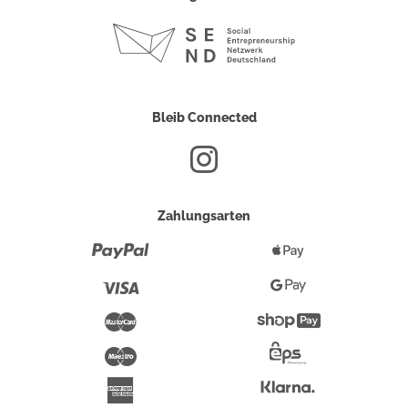
Bleib Connected
Zahlungsarten
Paypal
Apple
Pay
Visa
Google
Pay
Mastercard
Shopify
Pay
Maestro
Eps-
Überweisung
Klarna
American