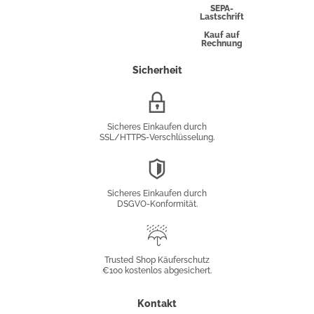
Express
SEPA-
Lastschrift
Kauf auf
Rechnung
Sicherheit
SSL/HTTPS-
Verschlüsselung
Sicheres Einkaufen durch
SSL/HTTPS-Verschlüsselung.
DSGVO-
Konformität
Sicheres Einkaufen durch
DSGVO-Konformität.
Trusted
Shop
Trusted Shop Käuferschutz
€100 kostenlos abgesichert.
Käuferschutz
Kontakt