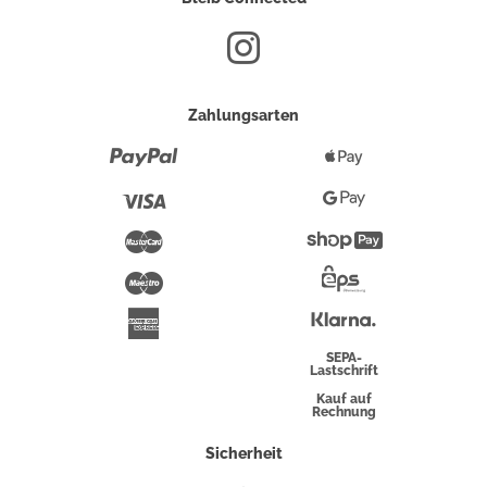
Zahlungsarten
Paypal
Apple
Pay
Visa
Google
Pay
Mastercard
Shopify
Pay
Maestro
Eps-
Überweisung
Klarna
American
Express
SEPA-
Lastschrift
Kauf auf
Rechnung
Sicherheit