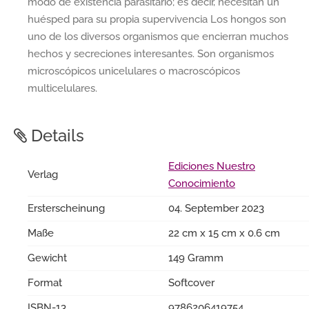
modo de existencia parasitario; es decir, necesitan un
huésped para su propia supervivencia Los hongos son
uno de los diversos organismos que encierran muchos
hechos y secreciones interesantes. Son organismos
microscópicos unicelulares o macroscópicos
multicelulares.
Details
Ediciones Nuestro
Verlag
Conocimiento
Ersterscheinung
04. September 2023
Maße
22 cm x 15 cm x 0.6 cm
Gewicht
149 Gramm
Format
Softcover
ISBN-13
9786206419754