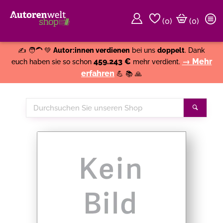
(
0
)
(0)
Weiter einkaufen
Close
✍️ 🧑‍🦱 💚
Autor:innen verdienen
bei uns
doppelt
. Dank
459.243 €
→ Mehr
euch haben sie so schon
mehr verdient.
erfahren
💪 📚 🙏
Durchsuchen
Suche
Sie
unseren
Shop