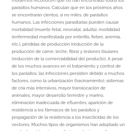
modernos reconocen que no han encontrado todos los
parásitos humanos. Calculan que en los próximos años
se encontrarán cientos, si no miles, de parásitos
humanos. Las infecciones parasitarias pueden causar
mortalidad (muerte fetal, neonatal, adulta), morbilidad
(enfermedad manifestada por enteritis, fiebre, anemia,
etc.), pérdidas de producción (reducción de la
producción de carne, leche, fibra) y lesiones tisulares
(reducción de la comerciabilidad del producto). A pesar
de los muchos avances en el tratamiento y control de
los parásitos, las infecciones persisten debido a muchos
factores, como la urbanización (hacinamiento); sistemas
de cría más intensivos, mayor translocación de
animales, mayor desarrollo terrestre y marino,
eliminación inadecuada de efluentes, aparición de
resistencia a los fármacos de los parásitos y
propagación de la resistencia a los insecticidas de los
vectores. Muchos tipos de organismos han adoptado un